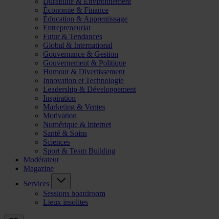
Durabilité & Environnement
Économie & Finance
Éducation & Apprentissage
Entrepreneuriat
Futur & Tendances
Global & International
Gouvernance & Gestion
Gouvernement & Politique
Humour & Divertissement
Innovation et Technologie
Leadership & Développement
Inspiration
Marketing & Ventes
Motivation
Numérique & Internet
Santé & Soins
Sciences
Sport & Team Building
Modérateur
Magazine
Services
Sessions boardroom
Lieux insolites