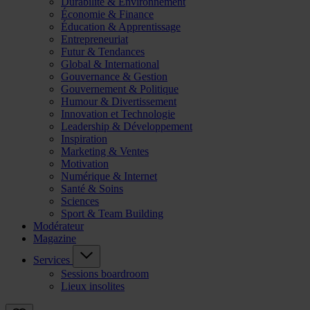
Durabilité & Environnement
Économie & Finance
Éducation & Apprentissage
Entrepreneuriat
Futur & Tendances
Global & International
Gouvernance & Gestion
Gouvernement & Politique
Humour & Divertissement
Innovation et Technologie
Leadership & Développement
Inspiration
Marketing & Ventes
Motivation
Numérique & Internet
Santé & Soins
Sciences
Sport & Team Building
Modérateur
Magazine
Services
Sessions boardroom
Lieux insolites