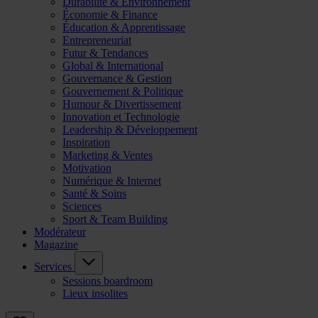
Durabilité & Environnement
Économie & Finance
Éducation & Apprentissage
Entrepreneuriat
Futur & Tendances
Global & International
Gouvernance & Gestion
Gouvernement & Politique
Humour & Divertissement
Innovation et Technologie
Leadership & Développement
Inspiration
Marketing & Ventes
Motivation
Numérique & Internet
Santé & Soins
Sciences
Sport & Team Building
Modérateur
Magazine
Services
Sessions boardroom
Lieux insolites