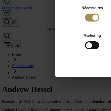
Sélection
Nécessaires
du
Demander un devis
consentement
Entrez un terme de recherche :
Marketing
Menu
Home
Conférenciers
Andrew Hessel
Andrew Hessel
Fondateur de Pink Army Cooperative et Co-président de Bioinformatiq
Andrew Hessel, Chercheur Distingué chez Autodesk, est un catalyseur t