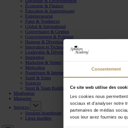
Durabilité & Environnement
Économie & Finance
Éducation & Apprentissage
Entrepreneuriat
Futur & Tendances
Global & International
Gouvernance & Gestion
Gouvernement & Politique
Humour & Divertissement
Innovation et Technologie
Leadership & Développement
Inspiration
Marketing & Ventes
Motivation
Consentement
Numérique & Internet
Santé & Soins
Sciences
Ce site web utilise des cook
Sport & Team Building
Modérateur
Les cookies nous permettent d
Magazine
sociaux et d'analyser notre t
Services
partenaires de médias sociaux
Sessions boardroom
vous leur avez fournies ou qu'
Lieux insolites