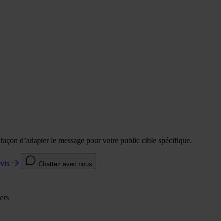
e façon d’adapter le message pour votre public cible spécifique.
evis
Chattez avec nous
ers