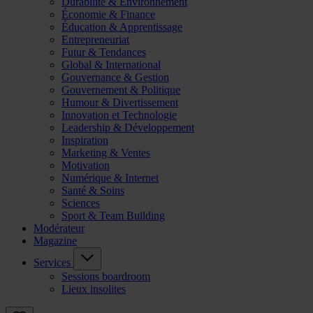
Durabilité & Environnement
Économie & Finance
Éducation & Apprentissage
Entrepreneuriat
Futur & Tendances
Global & International
Gouvernance & Gestion
Gouvernement & Politique
Humour & Divertissement
Innovation et Technologie
Leadership & Développement
Inspiration
Marketing & Ventes
Motivation
Numérique & Internet
Santé & Soins
Sciences
Sport & Team Building
Modérateur
Magazine
Services
Sessions boardroom
Lieux insolites