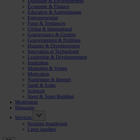
Durabilité & Environnement
Économie & Finance
Éducation & Apprentissage
Entrepreneuriat
Futur & Tendances
Global & International
Gouvernance & Gestion
Gouvernement & Politique
Humour & Divertissement
Innovation et Technologie
Leadership & Développement
Inspiration
Marketing & Ventes
Motivation
Numérique & Internet
Santé & Soins
Sciences
Sport & Team Building
Modérateur
Magazine
Services
Sessions boardroom
Lieux insolites