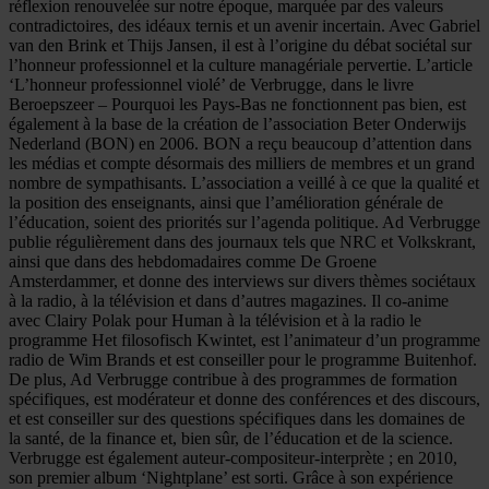
réflexion renouvelée sur notre époque, marquée par des valeurs
contradictoires, des idéaux ternis et un avenir incertain. Avec Gabriel
van den Brink et Thijs Jansen, il est à l’origine du débat sociétal sur
l’honneur professionnel et la culture managériale pervertie. L’article
‘L’honneur professionnel violé’ de Verbrugge, dans le livre
Beroepszeer – Pourquoi les Pays-Bas ne fonctionnent pas bien, est
également à la base de la création de l’association Beter Onderwijs
Nederland (BON) en 2006. BON a reçu beaucoup d’attention dans
les médias et compte désormais des milliers de membres et un grand
nombre de sympathisants. L’association a veillé à ce que la qualité et
la position des enseignants, ainsi que l’amélioration générale de
l’éducation, soient des priorités sur l’agenda politique. Ad Verbrugge
publie régulièrement dans des journaux tels que NRC et Volkskrant,
ainsi que dans des hebdomadaires comme De Groene
Amsterdammer, et donne des interviews sur divers thèmes sociétaux
à la radio, à la télévision et dans d’autres magazines. Il co-anime
avec Clairy Polak pour Human à la télévision et à la radio le
programme Het filosofisch Kwintet, est l’animateur d’un programme
radio de Wim Brands et est conseiller pour le programme Buitenhof.
De plus, Ad Verbrugge contribue à des programmes de formation
spécifiques, est modérateur et donne des conférences et des discours,
et est conseiller sur des questions spécifiques dans les domaines de
la santé, de la finance et, bien sûr, de l’éducation et de la science.
Verbrugge est également auteur-compositeur-interprète ; en 2010,
son premier album ‘Nightplane’ est sorti. Grâce à son expérience