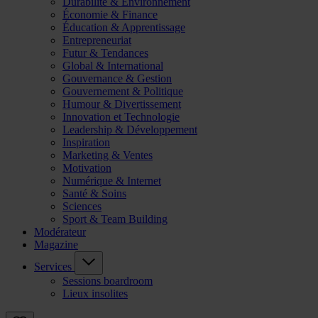
Durabilité & Environnement
Économie & Finance
Éducation & Apprentissage
Entrepreneuriat
Futur & Tendances
Global & International
Gouvernance & Gestion
Gouvernement & Politique
Humour & Divertissement
Innovation et Technologie
Leadership & Développement
Inspiration
Marketing & Ventes
Motivation
Numérique & Internet
Santé & Soins
Sciences
Sport & Team Building
Modérateur
Magazine
Services
Sessions boardroom
Lieux insolites