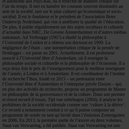
et autonome aux Pays-Bas, où il réfléchit de manière critique sur
l’air du temps. Il met en lumière les courants souvent dissimulés au
sein de la société, tant sur le plan culturel qu’économique et socio-
sociétal. Il est le fondateur et le président de l’association Beter
Onderwijs Nederland, qui vise à améliorer la qualité de l’éducation.
De plus, il publie régulièrement sur des sujets sociétaux et culturels
d’actualité dans NRC, De Groene Amsterdammer et d’autres médias
nationaux. Ad Verbrugge (1967) a étudié la philosophie à
l’Université de Leiden et a obtenu son doctorat en 1999. La
négligence de l’étant – une interprétation critique de la pensée de
Heidegger – est parue en 2001. Actuellement, il est professeur
associé à l’Université libre d’Amsterdam, où il enseigne la
philosophie sociale et culturelle et la philosophie de l’économie. Il a
reçu deux fois le prix de l’enseignement pour le meilleur enseignant
de l’année, à Leiden et à Amsterdam. Il est coordinateur de l’institut
de recherche Iˆthos, fondé en 2015 – un partenariat entre
l’Université libre d’Amsterdam et l’entreprise privée Dasym – qui,
en plus des activités de recherche, propose un programme de Master
en philosophie de la gouvernance et de la culture. Dans son premier
et réussi recueil d’essais, Tijd van onbehagen (2004), il analyse les
problèmes de la société occidentale comme une ‘culture à la dérive’.
Ce recueil a notamment conduit à ce qu’il puisse composer un
programme de soirée en tant qu’invité dans l’émission Zomergasten
en 2006. En 2013, la première partie de l’œuvre en deux volumes,
Staat van Verwarring, a été publiée. Staat van Verwarring est une