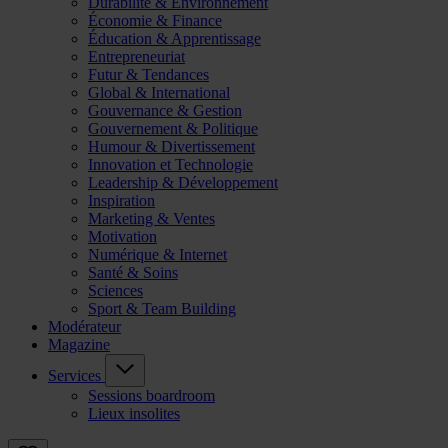
Durabilité & Environnement
Économie & Finance
Éducation & Apprentissage
Entrepreneuriat
Futur & Tendances
Global & International
Gouvernance & Gestion
Gouvernement & Politique
Humour & Divertissement
Innovation et Technologie
Leadership & Développement
Inspiration
Marketing & Ventes
Motivation
Numérique & Internet
Santé & Soins
Sciences
Sport & Team Building
Modérateur
Magazine
Services
Sessions boardroom
Lieux insolites