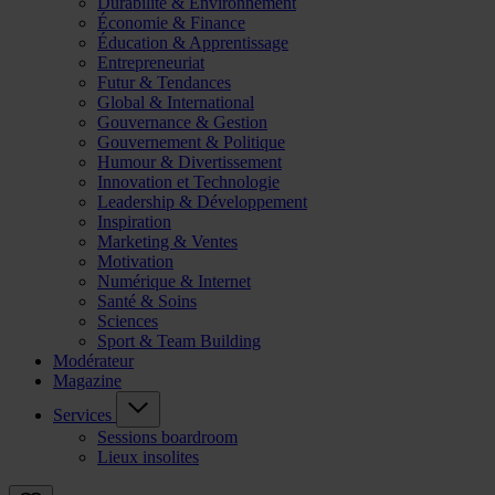
Durabilité & Environnement
Économie & Finance
Éducation & Apprentissage
Entrepreneuriat
Futur & Tendances
Global & International
Gouvernance & Gestion
Gouvernement & Politique
Humour & Divertissement
Innovation et Technologie
Leadership & Développement
Inspiration
Marketing & Ventes
Motivation
Numérique & Internet
Santé & Soins
Sciences
Sport & Team Building
Modérateur
Magazine
Services
Sessions boardroom
Lieux insolites