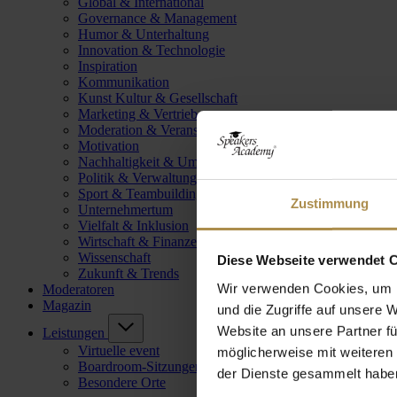
Global & International
Governance & Management
Humor & Unterhaltung
Innovation & Technologie
Inspiration
Kommunikation
Kunst Kultur & Gesellschaft
Marketing & Vertrieb
Moderation & Veranstaltungsleitung
Motivation
Nachhaltigkeit & Umwelt
Politik & Verwaltung
Sport & Teambuilding
Zustimmung
Unternehmertum
Vielfalt & Inklusion
Wirtschaft & Finanzen
Wissenschaft
Diese Webseite verwendet 
Zukunft & Trends
Wir verwenden Cookies, um I
Moderatoren
Magazin
und die Zugriffe auf unsere 
Website an unsere Partner fü
Leistungen
Virtuelle event
möglicherweise mit weiteren
Boardroom-Sitzungen
der Dienste gesammelt habe
Besondere Orte