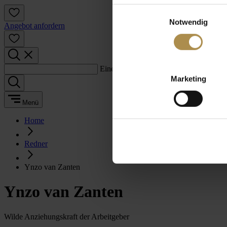
Einwilligungsauswahl
Notwendig
Angebot anfordern
Einen Suchbegriff eingeben:
Marketing
Menü
Home
Redner
Ynzo van Zanten
Ynzo van Zanten
Wilde Anziehungskraft der Arbeitgeber