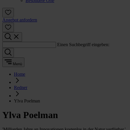
Besondere Orte
Angebot anfordern
Einen Suchbegriff eingeben:
Menü
Home
Redner
Ylva Poelman
Ylva Poelman
'Milliarden Jahre an Innovationen kostenlos in der Natur verfügbar.'