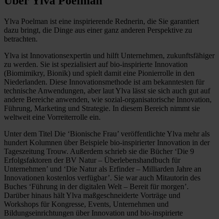
Über Ylva Poelman
Ylva Poelman ist eine inspirierende Rednerin, die Sie garantiert
dazu bringt, die Dinge aus einer ganz anderen Perspektive zu
betrachten.
Ylva ist Innovationsexpertin und hilft Unternehmen, zukunftsfähiger
zu werden. Sie ist spezialisiert auf bio-inspirierte Innovation
(Biomimikry, Bionik) und spielt damit eine Pionierrolle in den
Niederlanden. Diese Innovationsmethode ist am bekanntesten für
technische Anwendungen, aber laut Ylva lässt sie sich auch gut auf
andere Bereiche anwenden, wie sozial-organisatorische Innovation,
Führung, Marketing und Strategie. In diesem Bereich nimmt sie
weltweit eine Vorreiterrolle ein.
Unter dem Titel Die ‘Bionische Frau’ veröffentlichte Ylva mehr als
hundert Kolumnen über Beispiele bio-inspirierter Innovation in der
Tageszeitung Trouw. Außerdem schrieb sie die Bücher ‘Die 9
Erfolgsfaktoren der BV Natur – Überlebenshandbuch für
Unternehmen’ und ‘Die Natur als Erfinder – Milliarden Jahre an
Innovationen kostenlos verfügbar’. Sie war auch Mitautorin des
Buches ‘Führung in der digitalen Welt – Bereit für morgen’.
Darüber hinaus hält Ylva maßgeschneiderte Vorträge und
Workshops für Kongresse, Events, Unternehmen und
Bildungseinrichtungen über Innovation und bio-inspirierte