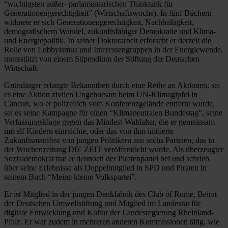
“wichtigsten außer- parlamentarischen Thinktank für
Generationengerechtigkeit” (Wirtschaftswoche). In fünf Büchern
widmete er sich Generationengerechtigkeit, Nachhaltigkeit,
demografischem Wandel, zukunftsfähiger Demokratie und Klima-
und Energiepolitik. In seiner Doktorarbeit erforscht er derzeit die
Rolle von Lobbyismus und Interessengruppen in der Energiewende,
unterstützt von einem Stipendium der Stiftung der Deutschen
Wirtschaft.
Gründinger erlangte Bekanntheit durch eine Reihe an Aktionen: sei
es eine Aktion zivilen Ungehorsam beim UN-Klimagipfel in
Cancun, wo er polizeilich vom Konferenzgelände entfernt wurde,
sei es seine Kampagne für einen “Klimaneutralen Bundestag”, seine
Verfassungsklage gegen das Mindest-Wahlalter, die er gemeinsam
mit elf Kindern einreichte, oder das von ihm initiierte
Zukunftsmanifest von jungen Politikern aus sechs Parteien, das in
der Wochenzeitung DIE ZEIT veröffentlicht wurde. Als überzeugter
Sozialdemokrat trat er dennoch der Piratenpartei bei und schrieb
über seine Erlebnisse als Doppelmitglied in SPD und Piraten in
seinem Buch “Meine kleine Volkspartei”.
Er ist Mitglied in der jungen Denkfabrik des Club of Rome, Beirat
der Deutschen Umweltstiftung und Mitglied im Landesrat für
digitale Entwicklung und Kultur der Landesregierung Rheinland-
Pfalz. Er war zudem in mehreren anderen Kommissionen tätig, wie