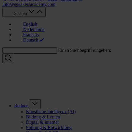
info@speakersacademy.com
Deutsch
English
Nederlands
Français
Deutsch
Einen Suchbegriff eingeben:
Redner
Künstliche Intelligenz (AI)
Bildung & Lernen
Digital & Internet
Führung & Entwicklung