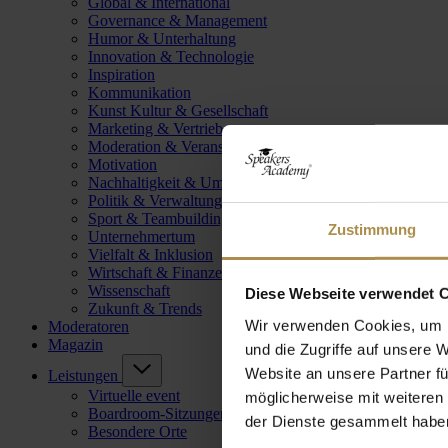
Global & International
Governance & Management
Humor & Unterhaltung
Innovation & Technologie
Inspiration
Kommunikation
Kunst Kultur & Gesellschaft
Marketing & Vertrieb
Moderation & Veranstaltungsleitung
Motivation
Nachhaltigkeit & Umwelt
Politik & Verwaltung
Sport & Teambuilding
Zustimmung
Unternehmertum
Vielfalt & Inklusion
Wirtschaft & Finanzen
Wissenschaft
Diese Webseite verwendet 
Zukunft & Trends
Wir verwenden Cookies, um I
Moderatoren
Magazin
und die Zugriffe auf unsere 
Website an unsere Partner fü
Leistungen
Virtuelle event
möglicherweise mit weiteren
Boardroom-Sitzungen
der Dienste gesammelt habe
Besondere Orte