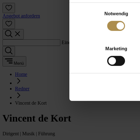
Einwilligungsauswahl
Notwendig
Angebot anfordern
Einen Suchbegriff eingeben:
Marketing
Menü
Home
Redner
Vincent de Kort
Vincent de Kort
Dirigent | Musik | Führung