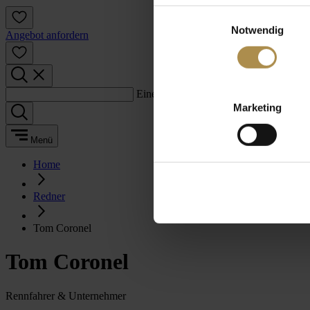
Einwilligungsauswahl
Notwendig
Angebot anfordern
Einen Suchbegriff eingeben:
Marketing
Menü
Home
Redner
Tom Coronel
Tom Coronel
Rennfahrer & Unternehmer