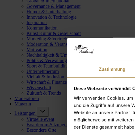
Global & International
Governance & Management
Humor & Unterhaltung
Innovation & Technologie
Inspiration
Kommunikation
Kunst Kultur & Gesellschaft
Marketing & Vertrieb
Moderation & Veranstaltungsleitung
Motivation
Nachhaltigkeit & Umwelt
Politik & Verwaltung
Sport & Teambuilding
Zustimmung
Unternehmertum
Vielfalt & Inklusion
Wirtschaft & Finanzen
Wissenschaft
Diese Webseite verwendet 
Zukunft & Trends
Wir verwenden Cookies, um I
Moderatoren
Magazin
und die Zugriffe auf unsere 
Website an unsere Partner fü
Leistungen
Virtuelle event
möglicherweise mit weiteren
Boardroom-Sitzungen
der Dienste gesammelt habe
Besondere Orte