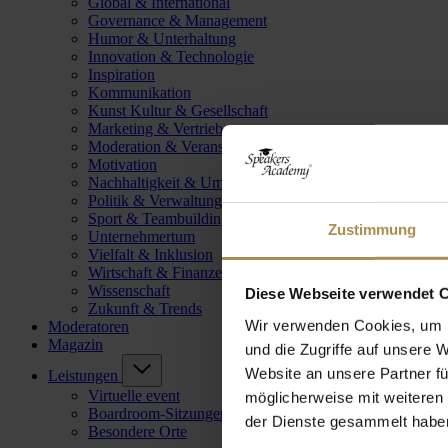
Global & International
Governance & Management
Humor & Unterhaltung
Innovation & Technologie
Inspiration
Kommunikation
Kunst Kultur & Gesellschaft
Marketing & Vertrieb
Moderation & Veranstaltungsleitung
Motivation
Nachhaltigkeit & Umwelt
Politik & Verwaltung
Sport & Teambuilding
Zustimmung
Unternehmertum
Vielfalt & Inklusion
Wirtschaft & Finanzen
Wissenschaft
Diese Webseite verwendet 
Zukunft & Trends
Wir verwenden Cookies, um I
Moderatoren
Magazin
und die Zugriffe auf unsere 
Website an unsere Partner fü
Leistungen
Virtuelle event
möglicherweise mit weiteren
Boardroom-Sitzungen
der Dienste gesammelt habe
Besondere Orte