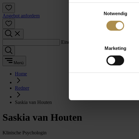
Einwilligungsauswahl
Notwendig
Angebot anfordern
Einen Suchbegriff eingeben:
Marketing
Menü
Home
Redner
Saskia van Houten
Saskia van Houten
Klinische Psychologin