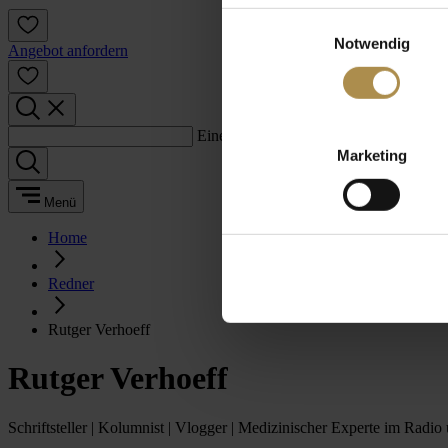
Einwilligungsauswahl
Notwendig
Angebot anfordern
Einen Suchbegriff eingeben:
Marketing
Menü
Home
Redner
Rutger Verhoeff
Rutger Verhoeff
Schriftsteller | Kolumnist | Vlogger | Medizinischer Experte im Radi