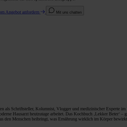
com
Angebot anfordern
Mit uns chatten
hren als Schriftsteller, Kolumnist, Vlogger und medizinischer Experte i
r moderne Hausarzt heutzutage arbeitet. Das Kochbuch ‚Lekker Beter‘
 das den Menschen beibringt, was Ernährung wirklich im Körper bewirkt