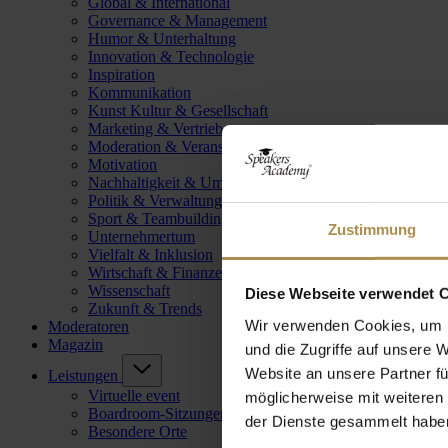
Global & International
Governance & Management
Humor & Unterhaltung
Innovation & Technologie
Inspiration
Kommunikation
Kunst Kultur & Gesellschaft
Marketing & Vertrieb
Moderation & Veranstaltungsleitung
Motivation
Nachhaltigkeit & Umwelt
Politik & Verwaltung
Sport & Teambuilding
Zustimmung
Unternehmertum
Vielfalt & Inklusion
Wirtschaft & Finanzen
Wissenschaft
Diese Webseite verwendet 
Zukunft & Trends
Wir verwenden Cookies, um I
Moderatoren
Magazin
und die Zugriffe auf unsere 
Website an unsere Partner fü
Leistungen
Virtuelle event
möglicherweise mit weiteren
Boardroom-Sitzungen
der Dienste gesammelt habe
Besondere Orte