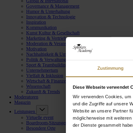
Global & International
Governance & Management
Humor & Unterhaltung
Innovation & Technologie
Inspiration
Kommunikation
Kunst Kultur & Gesellschaft
Marketing & Vertrieb
Moderation & Veranstaltungsleitung
Motivation
Nachhaltigkeit & Umwelt
Politik & Verwaltung
Sport & Teambuilding
Zustimmung
Unternehmertum
Vielfalt & Inklusion
Wirtschaft & Finanzen
Wissenschaft
Diese Webseite verwendet 
Zukunft & Trends
Wir verwenden Cookies, um I
Moderatoren
Magazin
und die Zugriffe auf unsere 
Website an unsere Partner fü
Leistungen
Virtuelle event
möglicherweise mit weiteren
Boardroom-Sitzungen
der Dienste gesammelt habe
Besondere Orte