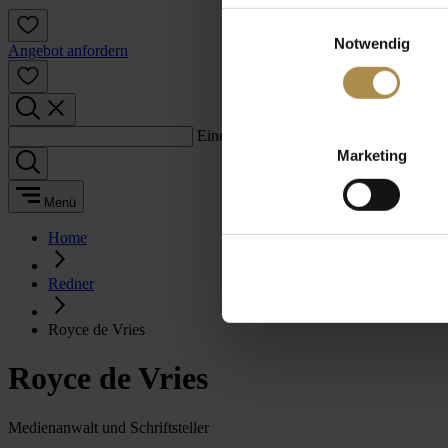
Einwilligungsauswahl
Notwendig
Angebot anfordern
Einen Suchbegriff eingeben:
Marketing
Menü
Home
Redner
Royce de Vries
Royce de Vries
Medienanwalt und Schriftsteller