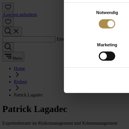
Einwilligungsauswahl
Notwendig
Angebot anfordern
Einen Suchbegriff eingeben:
Marketing
Menü
Home
Redner
Patrick Lagadec
Patrick Lagadec
Expertenberater im Risikomanagement und Krisenmanagement