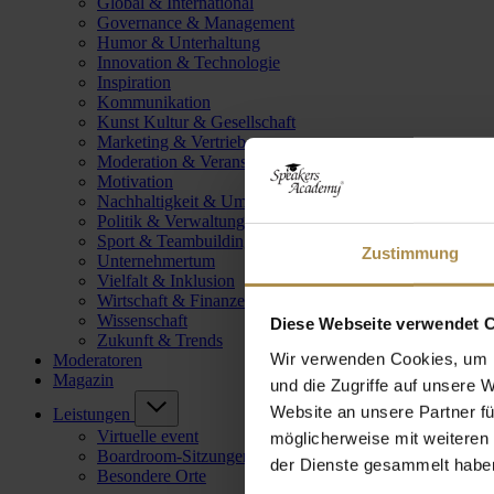
Global & International
Governance & Management
Humor & Unterhaltung
Innovation & Technologie
Inspiration
Kommunikation
Kunst Kultur & Gesellschaft
Marketing & Vertrieb
Moderation & Veranstaltungsleitung
Motivation
Nachhaltigkeit & Umwelt
Politik & Verwaltung
Sport & Teambuilding
Zustimmung
Unternehmertum
Vielfalt & Inklusion
Wirtschaft & Finanzen
Wissenschaft
Diese Webseite verwendet 
Zukunft & Trends
Wir verwenden Cookies, um I
Moderatoren
Magazin
und die Zugriffe auf unsere 
Website an unsere Partner fü
Leistungen
Virtuelle event
möglicherweise mit weiteren
Boardroom-Sitzungen
der Dienste gesammelt habe
Besondere Orte