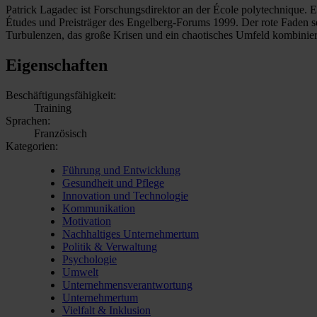
Patrick Lagadec ist Forschungsdirektor an der École polytechnique. 
Études und Preisträger des Engelberg-Forums 1999. Der rote Faden se
Turbulenzen, das große Krisen und ein chaotisches Umfeld kombinier
Eigenschaften
Beschäftigungsfähigkeit:
Training
Sprachen:
Französisch
Kategorien:
Führung und Entwicklung
Gesundheit und Pflege
Innovation und Technologie
Kommunikation
Motivation
Nachhaltiges Unternehmertum
Politik & Verwaltung
Psychologie
Umwelt
Unternehmensverantwortung
Unternehmertum
Vielfalt & Inklusion