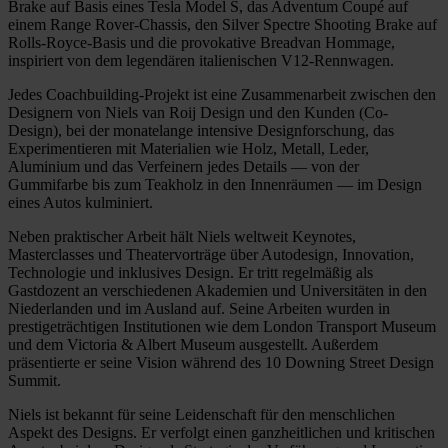
Brake auf Basis eines Tesla Model S, das Adventum Coupé auf
einem Range Rover-Chassis, den Silver Spectre Shooting Brake auf
Rolls-Royce-Basis und die provokative Breadvan Hommage,
inspiriert von dem legendären italienischen V12-Rennwagen.
Jedes Coachbuilding-Projekt ist eine Zusammenarbeit zwischen den
Designern von Niels van Roij Design und den Kunden (Co-
Design), bei der monatelange intensive Designforschung, das
Experimentieren mit Materialien wie Holz, Metall, Leder,
Aluminium und das Verfeinern jedes Details — von der
Gummifarbe bis zum Teakholz in den Innenräumen — im Design
eines Autos kulminiert.
Neben praktischer Arbeit hält Niels weltweit Keynotes,
Masterclasses und Theatervorträge über Autodesign, Innovation,
Technologie und inklusives Design. Er tritt regelmäßig als
Gastdozent an verschiedenen Akademien und Universitäten in den
Niederlanden und im Ausland auf. Seine Arbeiten wurden in
prestigeträchtigen Institutionen wie dem London Transport Museum
und dem Victoria & Albert Museum ausgestellt. Außerdem
präsentierte er seine Vision während des 10 Downing Street Design
Summit.
Niels ist bekannt für seine Leidenschaft für den menschlichen
Aspekt des Designs. Er verfolgt einen ganzheitlichen und kritischen