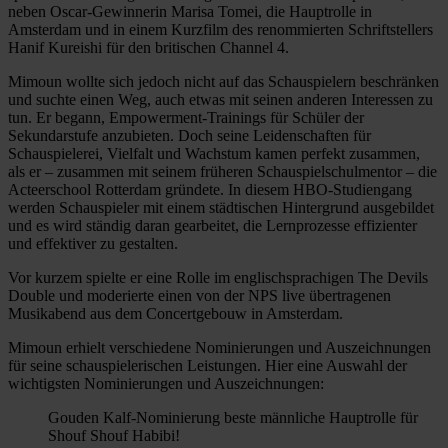
neben Oscar-Gewinnerin Marisa Tomei, die Hauptrolle in
Amsterdam und in einem Kurzfilm des renommierten Schriftstellers
Hanif Kureishi für den britischen Channel 4.
Mimoun wollte sich jedoch nicht auf das Schauspielern beschränken
und suchte einen Weg, auch etwas mit seinen anderen Interessen zu
tun. Er begann, Empowerment-Trainings für Schüler der
Sekundarstufe anzubieten. Doch seine Leidenschaften für
Schauspielerei, Vielfalt und Wachstum kamen perfekt zusammen,
als er – zusammen mit seinem früheren Schauspielschulmentor – die
Acteerschool Rotterdam gründete. In diesem HBO-Studiengang
werden Schauspieler mit einem städtischen Hintergrund ausgebildet
und es wird ständig daran gearbeitet, die Lernprozesse effizienter
und effektiver zu gestalten.
Vor kurzem spielte er eine Rolle im englischsprachigen The Devils
Double und moderierte einen von der NPS live übertragenen
Musikabend aus dem Concertgebouw in Amsterdam.
Mimoun erhielt verschiedene Nominierungen und Auszeichnungen
für seine schauspielerischen Leistungen. Hier eine Auswahl der
wichtigsten Nominierungen und Auszeichnungen:
Gouden Kalf-Nominierung beste männliche Hauptrolle für
Shouf Shouf Habibi!