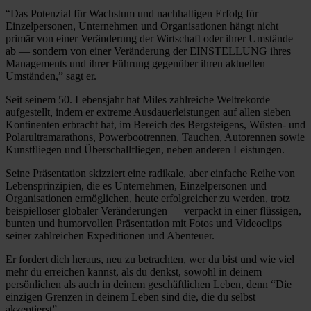
“Das Potenzial für Wachstum und nachhaltigen Erfolg für
Einzelpersonen, Unternehmen und Organisationen hängt nicht
primär von einer Veränderung der Wirtschaft oder ihrer Umstände
ab — sondern von einer Veränderung der EINSTELLUNG ihres
Managements und ihrer Führung gegenüber ihren aktuellen
Umständen,” sagt er.
Seit seinem 50. Lebensjahr hat Miles zahlreiche Weltrekorde
aufgestellt, indem er extreme Ausdauerleistungen auf allen sieben
Kontinenten erbracht hat, im Bereich des Bergsteigens, Wüsten- und
Polarultramarathons, Powerbootrennen, Tauchen, Autorennen sowie
Kunstfliegen und Überschallfliegen, neben anderen Leistungen.
Seine Präsentation skizziert eine radikale, aber einfache Reihe von
Lebensprinzipien, die es Unternehmen, Einzelpersonen und
Organisationen ermöglichen, heute erfolgreicher zu werden, trotz
beispielloser globaler Veränderungen — verpackt in einer flüssigen,
bunten und humorvollen Präsentation mit Fotos und Videoclips
seiner zahlreichen Expeditionen und Abenteuer.
Er fordert dich heraus, neu zu betrachten, wer du bist und wie viel
mehr du erreichen kannst, als du denkst, sowohl in deinem
persönlichen als auch in deinem geschäftlichen Leben, denn “Die
einzigen Grenzen in deinem Leben sind die, die du selbst
akzeptierst”…