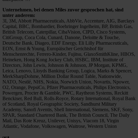
Unternehmen, bei denen Miles zuvor gesprochen hat, sind
unter anderem:
3I, 3M, Abbott Pharmaceuticals, AbbVie, Accenture, AIG, Barclays
Capital, BBC, Bombardier, Boehringer Ingelheim, BP, British Gas,
British Telecom, Caterpillar, CibaVision, CIPD, Cisco Systems,
CitiGroup, Coca Cola, Cunard, Danone, Deloitte & Touche,
Deutsche Bank, Diageo, EDF Energy, Eli Lilly Pharmaceuticals,
EON, Ernst & Young, Europäischer Gerichtshof für
Menschenrechte, Ferrero-Kinder, Fujitsu, GlaxoSmithKline, HBOS,
Heineken, Hong Kong Jockey Club, HSBC, IBM, Institute of
Directors, John Lewis, Johnson & Johnson, JP Morgan, KPMG,
Leica, Lenovo, Lloyds Banking Group, Logica, Marks & Spencer,
MerkSharpDohme, Million Dollar Round Table, Nationwide,
NATO, Nestlé, NHS, Nokia, Norwich Union, Novartis, Npower,
O2, Orange, PepsiCo, Pfizer Pharmaceuticals, Philips Electronics,
Powergen, Procter & Gamble, PWC, Raytheon Systems, Reckitt
Benckiser, Red Bull, Rolls-Royce, Rotary International, Royal Bank
of Scotland, Royal Geographic Society, Sandhurst Military
Academy, Sanofi Aventis, Shell International, Siemens, SKF, Sony,
SPAR, Standard Chartered Bank, The British Council, The Daily
Mail, Das Rote Kreuz, Unilever, Unisys, Viacom 18, Virgin
Atlantic, Vodafone, Volkswagen, Waitrose, Western Union