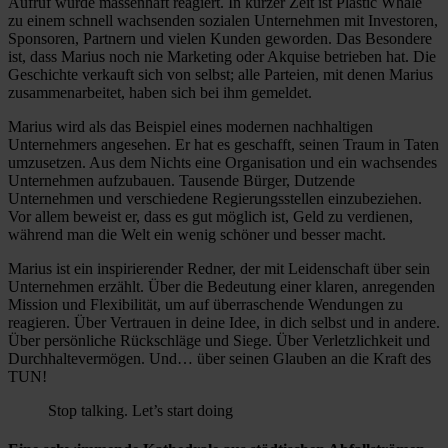
Aufruf wurde massenhaft reagiert. In kurzer Zeit ist Plastic Whale
zu einem schnell wachsenden sozialen Unternehmen mit Investoren,
Sponsoren, Partnern und vielen Kunden geworden. Das Besondere
ist, dass Marius noch nie Marketing oder Akquise betrieben hat. Die
Geschichte verkauft sich von selbst; alle Parteien, mit denen Marius
zusammenarbeitet, haben sich bei ihm gemeldet.
Marius wird als das Beispiel eines modernen nachhaltigen
Unternehmers angesehen. Er hat es geschafft, seinen Traum in Taten
umzusetzen. Aus dem Nichts eine Organisation und ein wachsendes
Unternehmen aufzubauen. Tausende Bürger, Dutzende
Unternehmen und verschiedene Regierungsstellen einzubeziehen.
Vor allem beweist er, dass es gut möglich ist, Geld zu verdienen,
während man die Welt ein wenig schöner und besser macht.
Marius ist ein inspirierender Redner, der mit Leidenschaft über sein
Unternehmen erzählt. Über die Bedeutung einer klaren, anregenden
Mission und Flexibilität, um auf überraschende Wendungen zu
reagieren. Über Vertrauen in deine Idee, in dich selbst und in andere.
Über persönliche Rückschläge und Siege. Über Verletzlichkeit und
Durchhaltevermögen. Und… über seinen Glauben an die Kraft des
TUN!
Stop talking. Let’s start doing