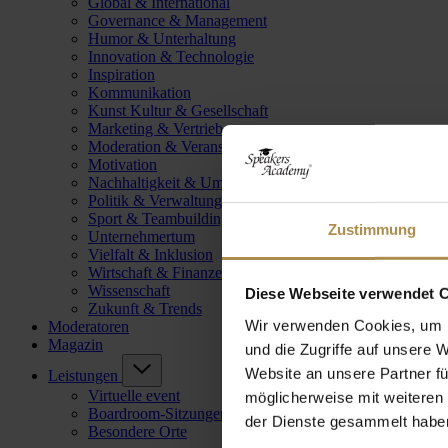
Global & International
Governance & Management
Humor & Unterhaltung
Innovation & Technologie
Inspiration
Kommunikation
Kunst Kultur & Gesellschaft
Marketing & Vertrieb
Moderation & Veranstaltungsleitung
Motivation
Nachhaltigkeit & Umwelt
Politik & Verwaltung
Sport & Teambuilding
Zustimmung
Unternehmertum
Vielfalt & Inklusion
Wirtschaft & Finanzen
Wissenschaft
Diese Webseite verwendet 
Zukunft & Trends
Wir verwenden Cookies, um I
Moderatoren
Magazin
und die Zugriffe auf unsere 
Website an unsere Partner fü
Leistungen
Virtuelle event
möglicherweise mit weiteren
Boardroom-Sitzungen
der Dienste gesammelt habe
Besondere Orte