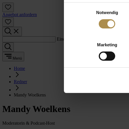
Einwilligungsauswahl
Notwendig
Angebot anfordern
Einen Suchbegriff eingeben:
Marketing
Menü
Home
Redner
Mandy Woelkens
Mandy Woelkens
Moderatorin & Podcast-Host