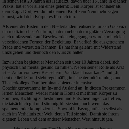
In seinen fast 20 Jahren als Hausarzt, davon über 15 Jahre in eigener
Praxis, hat er vor allem eines gelernt: Dein Körper ist schlauer als
dein Kopf. Dort, wo du mit deinem Kopf kein Nein mehr sagen
kannst, wird dein Körper es für dich tun.
Als einer der Ersten in den Niederlanden realisierte Juriaan Galavazi
ein medizinisches Zentrum, in dem neben der regulären Versorgung
auch umfassender auf Beschwerden eingegangen wurde, mit vielen
verschiedenen Formen der Begleitung. Er verließ die ausgetretenen
Pfade und vertrauten Rahmen. Es hat ihm gelehrt, mit Widerstand
umzugehen und dennoch den Kurs zu halten.
Inzwischen begleitet er Menschen seit über 10 Jahren dabei, sich
physisch und mental gesund zu fühlen. Neben seiner Rolle als Arzt
ist er Autor von zwei Bestsellern „Van klacht naar kans“ und „Jij
bent de liefde“ und steht regelmäßig im Theater mit Trainings und
Theaterkollegs. Darüber hinaus bietet er intensive
Coachingprogramme im In- und Ausland an. In diesen Programmen
lernen Menschen, wieder mehr in Kontakt mit ihrem Körper zu
kommen, Richtung zu bestimmen und Entscheidungen zu treffen,
die tatsächlich gut und stimmig für sie sind, auch wenn das
spannend oder kompliziert ist. Sowohl in Bezug auf sich selbst als
auch im Verhältnis zur Welt, deren Teil sie sind. Damit sie ihrem
eigenen Leben und dem anderer Menschen Wert hinzufügen.
Wo du mit deinem Kopf kein Nein mehr sagen kannst,