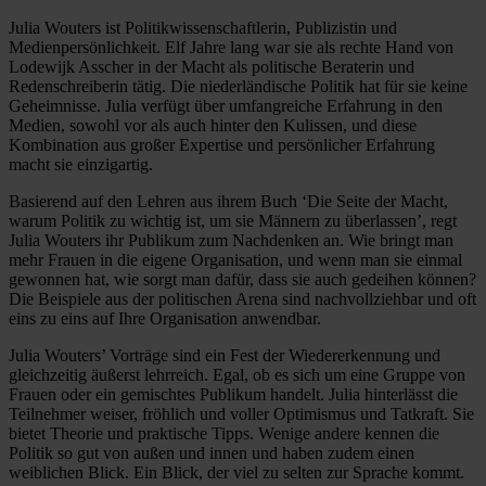
Julia Wouters ist Politikwissenschaftlerin, Publizistin und
Medienpersönlichkeit. Elf Jahre lang war sie als rechte Hand von
Lodewijk Asscher in der Macht als politische Beraterin und
Redenschreiberin tätig. Die niederländische Politik hat für sie keine
Geheimnisse. Julia verfügt über umfangreiche Erfahrung in den
Medien, sowohl vor als auch hinter den Kulissen, und diese
Kombination aus großer Expertise und persönlicher Erfahrung
macht sie einzigartig.
Basierend auf den Lehren aus ihrem Buch ‘Die Seite der Macht,
warum Politik zu wichtig ist, um sie Männern zu überlassen’, regt
Julia Wouters ihr Publikum zum Nachdenken an. Wie bringt man
mehr Frauen in die eigene Organisation, und wenn man sie einmal
gewonnen hat, wie sorgt man dafür, dass sie auch gedeihen können?
Die Beispiele aus der politischen Arena sind nachvollziehbar und oft
eins zu eins auf Ihre Organisation anwendbar.
Julia Wouters’ Vorträge sind ein Fest der Wiedererkennung und
gleichzeitig äußerst lehrreich. Egal, ob es sich um eine Gruppe von
Frauen oder ein gemischtes Publikum handelt. Julia hinterlässt die
Teilnehmer weiser, fröhlich und voller Optimismus und Tatkraft. Sie
bietet Theorie und praktische Tipps. Wenige andere kennen die
Politik so gut von außen und innen und haben zudem einen
weiblichen Blick. Ein Blick, der viel zu selten zur Sprache kommt.