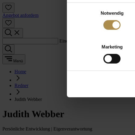
Einwilligungsauswahl
Notwendig
Angebot anfordern
Einen Suchbegriff eingeben:
Marketing
Menü
Home
Redner
Judith Webber
Judith Webber
Persönliche Entwicklung | Eigenverantwortung