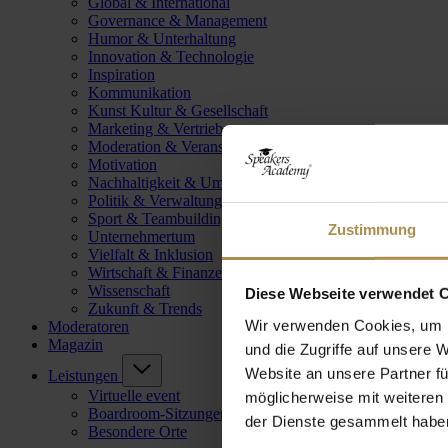
Global & International
Governance & Management
Humor & Unterhaltung
Innovation & Technologie
Inspiration
Kommunikation
Kunst Kultur & Gesellschaft
Marketing & Vertrieb
Moderation & Veranstaltungsleitung
Motivation
Nachhaltigkeit & Umwelt
Politik & Verwaltung
Sport & Teambuilding
Zustimmung
Unternehmertum
Vielfalt & Inklusion
Wirtschaft & Finanzen
Wissenschaft
Diese Webseite verwendet 
Zukunft & Trends
Wir verwenden Cookies, um I
Moderatoren
Magazin
und die Zugriffe auf unsere 
Website an unsere Partner fü
Leistungen
Virtuelle event
möglicherweise mit weiteren
Boardroom-Sitzungen
der Dienste gesammelt habe
Besondere Orte