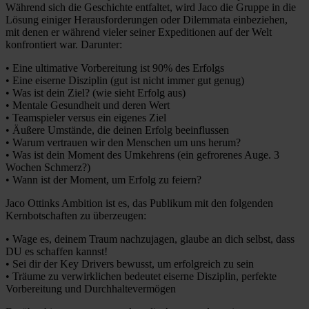
Während sich die Geschichte entfaltet, wird Jaco die Gruppe in die
Lösung einiger Herausforderungen oder Dilemmata einbeziehen,
mit denen er während vieler seiner Expeditionen auf der Welt
konfrontiert war. Darunter:
• Eine ultimative Vorbereitung ist 90% des Erfolgs
• Eine eiserne Disziplin (gut ist nicht immer gut genug)
• Was ist dein Ziel? (wie sieht Erfolg aus)
• Mentale Gesundheit und deren Wert
• Teamspieler versus ein eigenes Ziel
• Äußere Umstände, die deinen Erfolg beeinflussen
• Warum vertrauen wir den Menschen um uns herum?
• Was ist dein Moment des Umkehrens (ein gefrorenes Auge. 3
Wochen Schmerz?)
• Wann ist der Moment, um Erfolg zu feiern?
Jaco Ottinks Ambition ist es, das Publikum mit den folgenden
Kernbotschaften zu überzeugen:
• Wage es, deinem Traum nachzujagen, glaube an dich selbst, dass
DU es schaffen kannst!
• Sei dir der Key Drivers bewusst, um erfolgreich zu sein
• Träume zu verwirklichen bedeutet eiserne Disziplin, perfekte
Vorbereitung und Durchhaltevermögen