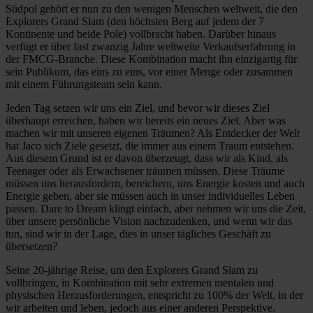
Südpol gehört er nun zu den wenigen Menschen weltweit, die den
Explorers Grand Slam (den höchsten Berg auf jedem der 7
Kontinente und beide Pole) vollbracht haben. Darüber hinaus
verfügt er über fast zwanzig Jahre weltweite Verkaufserfahrung in
der FMCG-Branche. Diese Kombination macht ihn einzigartig für
sein Publikum, das eins zu eins, vor einer Menge oder zusammen
mit einem Führungsteam sein kann.
Jeden Tag setzen wir uns ein Ziel, und bevor wir dieses Ziel
überhaupt erreichen, haben wir bereits ein neues Ziel. Aber was
machen wir mit unseren eigenen Träumen? Als Entdecker der Welt
hat Jaco sich Ziele gesetzt, die immer aus einem Traum entstehen.
Aus diesem Grund ist er davon überzeugt, dass wir als Kind, als
Teenager oder als Erwachsener träumen müssen. Diese Träume
müssen uns herausfordern, bereichern, uns Energie kosten und auch
Energie geben, aber sie müssen auch in unser individuelles Leben
passen. Dare to Dream klingt einfach, aber nehmen wir uns die Zeit,
über unsere persönliche Vision nachzudenken, und wenn wir das
tun, sind wir in der Lage, dies in unser tägliches Geschäft zu
übersetzen?
Seine 20-jährige Reise, um den Explorers Grand Slam zu
vollbringen, in Kombination mit sehr extremen mentalen und
physischen Herausforderungen, entspricht zu 100% der Welt, in der
wir arbeiten und leben, jedoch aus einer anderen Perspektive.