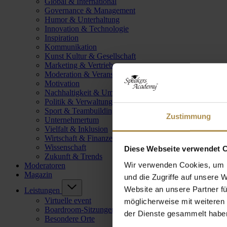
Global & International
Governance & Management
Humor & Unterhaltung
Innovation & Technologie
Inspiration
Kommunikation
Kunst Kultur & Gesellschaft
Marketing & Vertrieb
Moderation & Veranstaltungsleitung
Motivation
Nachhaltigkeit & Umwelt
Politik & Verwaltung
Sport & Teambuilding
Zustimmung
Unternehmertum
Vielfalt & Inklusion
Wirtschaft & Finanzen
Wissenschaft
Diese Webseite verwendet 
Zukunft & Trends
Wir verwenden Cookies, um I
Moderatoren
Magazin
und die Zugriffe auf unsere 
Website an unsere Partner fü
Leistungen
Virtuelle event
möglicherweise mit weiteren
Boardroom-Sitzungen
der Dienste gesammelt habe
Besondere Orte