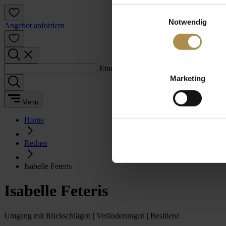
Einwilligungsauswahl
Notwendig
Angebot anfordern
Einen Suchbegriff eingeben:
Marketing
Menü
Home
Redner
Isabelle Feteris
Isabelle Feteris
Umgang mit Rückschlägen | Veränderungen | Resilienz