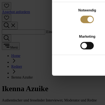
Einwilligungsauswahl
Notwendig
Angebot anfordern
Einen Suchbegriff eingeben:
Marketing
Menü
Home
Redner
Ikenna Azuike
Ikenna Azuike
Authentischer und fesselnder Interviewer, Moderator und Redne