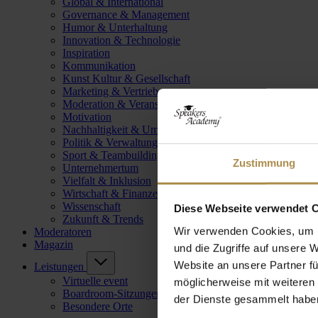
Global & International
Governance & Management
Humor & Unterhaltung
Innovation & Technologie
Inspiration
Kommunikation
Kunst Kultur & Gesellschaft
Marketing & Vertrieb
Moderation & Veranstaltungsleitung
Motivation
Nachhaltigkeit & Umwelt
Politik & Verwaltung
Sport & Teambuilding
Zustimmung
Unternehmertum
Vielfalt & Inklusion
Wirtschaft & Finanzen
Wissenschaft
Diese Webseite verwendet 
Zukunft & Trends
Wir verwenden Cookies, um I
Moderatoren
Magazin
und die Zugriffe auf unsere 
Website an unsere Partner fü
Leistungen
Virtuelle event
möglicherweise mit weiteren
Boardroom-Sitzungen
der Dienste gesammelt habe
Besondere Orte