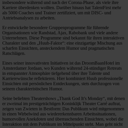
insbesondere während und nach der Corona-Phase, als viele ihre
Karriere überdenken wollten. Darüber hinaus hat TalentFirst mehr
als 5000 Coaches und Trainer zertifiziert, um mit DISC- und
Antriebsanalysen zu arbeiten.
Er entwickelte besondere Gruppenprogramme für führende
Organisationen wie Randstad, Ajax, Rabobank und viele andere
Unternehmen. Diese Programme sind bekannt für ihren interaktiven
Charakter und den „Huub-Faktor“: eine einzigartige Mischung aus
scharfen Einsichten, ansteckendem Humor und pragmatischen
Ratschlägen.
Eines seiner innovativsten Initiativen ist das DroomBaanHotel im
Amsterdamer Jordaan, wo Kunden während 24-stündiger Retreats
in entspannter Atmosphäre tiefgehend über ihre Talente und
Karrierewünsche reflektieren. Hier kombiniert Huub professionelle
Einsichten mit persönlichen Entdeckungen, stets durchzogen von
seinem charakteristischen Humor.
Seine beliebten Theatershows „Thank God It’s Monday“, mit denen
er zweimal im prestigeträchtigen Koninklijk Theater Carré auftrat,
zeigen van Zwieten in Bestform: Das Publikum wird mitgenommen
in einen Wirbelwind aus wiedererkennbaren Arbeitssituationen,
humorvollen Anekdoten und überraschenden Einsichten, wobei die
Interaktion mit dem Publikum im Mittelpunkt steht. Man geht nicht