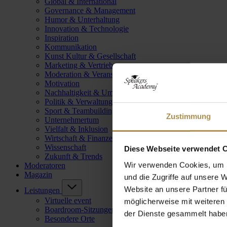
Global & International
Governance & Management
Humor & Unterhaltung
Innovation & Technologie
Inspiration
Kommunikation
Kunst Kultur & Gesellschaft
Marketing & Vertrieb
Moderation & Veranstaltungsleitung
Motivation
Nachhaltigkeit & Umwelt
Politik & Verwaltung
Sport & Teambuilding
Zustimmung
Unternehmertum
Vielfalt & Inklusion
Wirtschaft & Finanzen
Wissenschaft
Diese Webseite verwendet 
Zukunft & Trends
Wir verwenden Cookies, um I
Moderatoren
Magazin
und die Zugriffe auf unsere 
Website an unsere Partner fü
Leistungen
Virtuelle event
möglicherweise mit weiteren
Boardroom-Sitzungen
der Dienste gesammelt habe
Besondere Orte