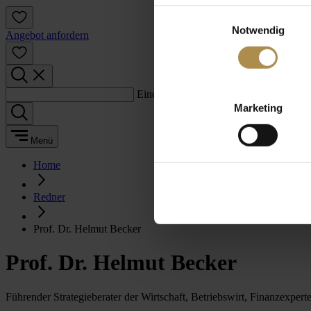
Einwilligungsauswahl
Notwendig
Angebot anfordern
Einen Suchbegriff eingeben:
Marketing
Menü
Home
Redner
Prof. Dr. Helmut Becker
Prof. Dr. Helmut Becker
Führender Strategieberater der Wirtschaft, Betriebswirt, Finanzexpert