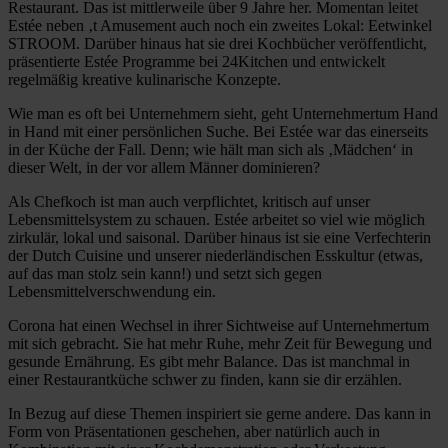
Restaurant. Das ist mittlerweile über 9 Jahre her. Momentan leitet
Estée neben ‚t Amusement auch noch ein zweites Lokal: Eetwinkel
STROOM. Darüber hinaus hat sie drei Kochbücher veröffentlicht,
präsentierte Estée Programme bei 24Kitchen und entwickelt
regelmäßig kreative kulinarische Konzepte.
Wie man es oft bei Unternehmern sieht, geht Unternehmertum Hand
in Hand mit einer persönlichen Suche. Bei Estée war das einerseits
in der Küche der Fall. Denn; wie hält man sich als ‚Mädchen‘ in
dieser Welt, in der vor allem Männer dominieren?
Als Chefkoch ist man auch verpflichtet, kritisch auf unser
Lebensmittelsystem zu schauen. Estée arbeitet so viel wie möglich
zirkulär, lokal und saisonal. Darüber hinaus ist sie eine Verfechterin
der Dutch Cuisine und unserer niederländischen Esskultur (etwas,
auf das man stolz sein kann!) und setzt sich gegen
Lebensmittelverschwendung ein.
Corona hat einen Wechsel in ihrer Sichtweise auf Unternehmertum
mit sich gebracht. Sie hat mehr Ruhe, mehr Zeit für Bewegung und
gesunde Ernährung. Es gibt mehr Balance. Das ist manchmal in
einer Restaurantküche schwer zu finden, kann sie dir erzählen.
In Bezug auf diese Themen inspiriert sie gerne andere. Das kann in
Form von Präsentationen geschehen, aber natürlich auch in