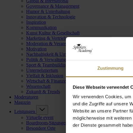
Global & International
Governance & Management
Humor & Unterhaltung
Innovation & Technologie
Inspiration
Kommunikation
Kunst Kultur & Gesellschaft
Marketing & Vertrieb
Moderation & Veranstaltungsleitung
Motivation
Nachhaltigkeit & Umwelt
Politik & Verwaltung
Sport & Teambuilding
Zustimmung
Unternehmertum
Vielfalt & Inklusion
Wirtschaft & Finanzen
Wissenschaft
Diese Webseite verwendet 
Zukunft & Trends
Wir verwenden Cookies, um I
Moderatoren
Magazin
und die Zugriffe auf unsere 
Website an unsere Partner fü
Leistungen
Virtuelle event
möglicherweise mit weiteren
Boardroom-Sitzungen
der Dienste gesammelt habe
Besondere Orte