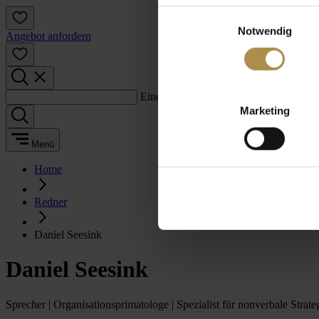
Einwilligungsauswahl
Notwendig
Angebot anfordern
Einen Suchbegriff eingeben:
Marketing
Menü
Home
Redner
Daniel Seesink
Daniel Seesink
Sprecher | Organisationsprimatologe | Spezialist für nonverbale Strate