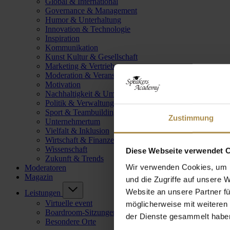
Global & International
Governance & Management
Humor & Unterhaltung
Innovation & Technologie
Inspiration
Kommunikation
Kunst Kultur & Gesellschaft
Marketing & Vertrieb
Moderation & Veranstaltungsleitung
Motivation
Nachhaltigkeit & Umwelt
Politik & Verwaltung
Sport & Teambuilding
Zustimmung
Unternehmertum
Vielfalt & Inklusion
Wirtschaft & Finanzen
Wissenschaft
Diese Webseite verwendet 
Zukunft & Trends
Wir verwenden Cookies, um I
Moderatoren
Magazin
und die Zugriffe auf unsere 
Website an unsere Partner fü
Leistungen
Virtuelle event
möglicherweise mit weiteren
Boardroom-Sitzungen
der Dienste gesammelt habe
Besondere Orte