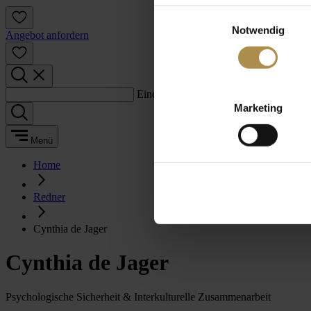
Einwilligungsauswahl
Notwendig
Angebot anfordern
Einen Suchbegriff eingeben:
Marketing
Menü
Home
Redner
Cynthia de Jager
Cynthia de Jager
Psychologische Sicherheit & Interkulturelle Zusammenarbeit