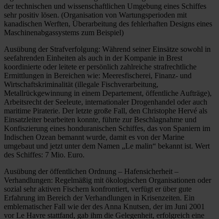
der technischen und wissenschaftlichen Umgebung eines Schiffes
sehr positiv lösen. (Organisation von Wartungsperioden mit
kanadischen Werften, Überarbeitung des fehlerhaften Designs eines
Maschinenabgassystems zum Beispiel)
Ausübung der Strafverfolgung: Während seiner Einsätze sowohl in
seefahrenden Einheiten als auch in der Kompanie in Brest
koordinierte oder leitete er persönlich zahlreiche strafrechtliche
Ermittlungen in Bereichen wie: Meeresfischerei, Finanz- und
Wirtschaftskriminalität (illegale Fischverarbeitung,
Metallrückgewinnung in einem Departement, öffentliche Aufträge),
Arbeitsrecht der Seeleute, internationaler Drogenhandel oder auch
maritime Piraterie. Der letzte große Fall, den Christophe Hervé als
Einsatzleiter bearbeiten konnte, führte zur Beschlagnahme und
Konfiszierung eines honduranischen Schiffes, das von Spaniern im
Indischen Ozean bemannt wurde, damit es von der Marine
umgebaut und jetzt unter dem Namen „Le malin“ bekannt ist. Wert
des Schiffes: 7 Mio. Euro.
Ausübung der öffentlichen Ordnung – Hafensicherheit –
Verhandlungen: Regelmäßig mit ökologischen Organisationen oder
sozial sehr aktiven Fischern konfrontiert, verfügt er über gute
Erfahrung im Bereich der Verhandlungen in Krisenzeiten. Ein
emblematischer Fall wie der des Anna Knutsen, der im Juni 2001
vor Le Havre stattfand, gab ihm die Gelegenheit, erfolgreich eine