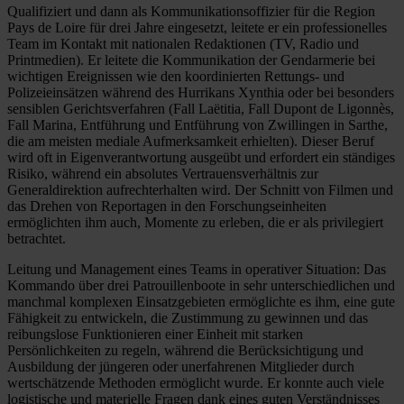
Qualifiziert und dann als Kommunikationsoffizier für die Region
Pays de Loire für drei Jahre eingesetzt, leitete er ein professionelles
Team im Kontakt mit nationalen Redaktionen (TV, Radio und
Printmedien). Er leitete die Kommunikation der Gendarmerie bei
wichtigen Ereignissen wie den koordinierten Rettungs- und
Polizeieinsätzen während des Hurrikans Xynthia oder bei besonders
sensiblen Gerichtsverfahren (Fall Laëtitia, Fall Dupont de Ligonnès,
Fall Marina, Entführung und Entführung von Zwillingen in Sarthe,
die am meisten mediale Aufmerksamkeit erhielten). Dieser Beruf
wird oft in Eigenverantwortung ausgeübt und erfordert ein ständiges
Risiko, während ein absolutes Vertrauensverhältnis zur
Generaldirektion aufrechterhalten wird. Der Schnitt von Filmen und
das Drehen von Reportagen in den Forschungseinheiten
ermöglichten ihm auch, Momente zu erleben, die er als privilegiert
betrachtet.
Leitung und Management eines Teams in operativer Situation: Das
Kommando über drei Patrouillenboote in sehr unterschiedlichen und
manchmal komplexen Einsatzgebieten ermöglichte es ihm, eine gute
Fähigkeit zu entwickeln, die Zustimmung zu gewinnen und das
reibungslose Funktionieren einer Einheit mit starken
Persönlichkeiten zu regeln, während die Berücksichtigung und
Ausbildung der jüngeren oder unerfahrenen Mitglieder durch
wertschätzende Methoden ermöglicht wurde. Er konnte auch viele
logistische und materielle Fragen dank eines guten Verständnisses