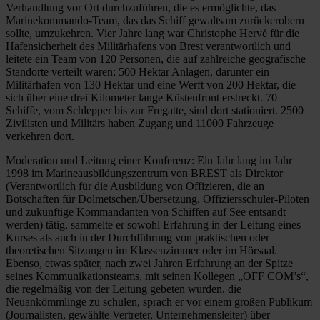
Verhandlung vor Ort durchzuführen, die es ermöglichte, das
Marinekommando-Team, das das Schiff gewaltsam zurückerobern
sollte, umzukehren. Vier Jahre lang war Christophe Hervé für die
Hafensicherheit des Militärhafens von Brest verantwortlich und
leitete ein Team von 120 Personen, die auf zahlreiche geografische
Standorte verteilt waren: 500 Hektar Anlagen, darunter ein
Militärhafen von 130 Hektar und eine Werft von 200 Hektar, die
sich über eine drei Kilometer lange Küstenfront erstreckt. 70
Schiffe, vom Schlepper bis zur Fregatte, sind dort stationiert. 2500
Zivilisten und Militärs haben Zugang und 11000 Fahrzeuge
verkehren dort.
Moderation und Leitung einer Konferenz: Ein Jahr lang im Jahr
1998 im Marineausbildungszentrum von BREST als Direktor
(Verantwortlich für die Ausbildung von Offizieren, die an
Botschaften für Dolmetschen/Übersetzung, Offiziersschüler-Piloten
und zukünftige Kommandanten von Schiffen auf See entsandt
werden) tätig, sammelte er sowohl Erfahrung in der Leitung eines
Kurses als auch in der Durchführung von praktischen oder
theoretischen Sitzungen im Klassenzimmer oder im Hörsaal.
Ebenso, etwas später, nach zwei Jahren Erfahrung an der Spitze
seines Kommunikationsteams, mit seinen Kollegen „OFF COM’s“,
die regelmäßig von der Leitung gebeten wurden, die
Neuankömmlinge zu schulen, sprach er vor einem großen Publikum
(Journalisten, gewählte Vertreter, Unternehmensleiter) über