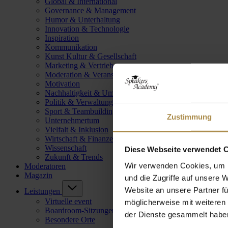
Global & International
Governance & Management
Humor & Unterhaltung
Innovation & Technologie
Inspiration
Kommunikation
Kunst Kultur & Gesellschaft
Marketing & Vertrieb
Moderation & Veranstaltungsleitung
Motivation
Nachhaltigkeit & Umwelt
Politik & Verwaltung
Sport & Teambuilding
Zustimmung
Unternehmertum
Vielfalt & Inklusion
Wirtschaft & Finanzen
Wissenschaft
Diese Webseite verwendet 
Zukunft & Trends
Wir verwenden Cookies, um I
Moderatoren
Magazin
und die Zugriffe auf unsere 
Website an unsere Partner fü
Leistungen
Virtuelle event
möglicherweise mit weiteren
Boardroom-Sitzungen
der Dienste gesammelt habe
Besondere Orte