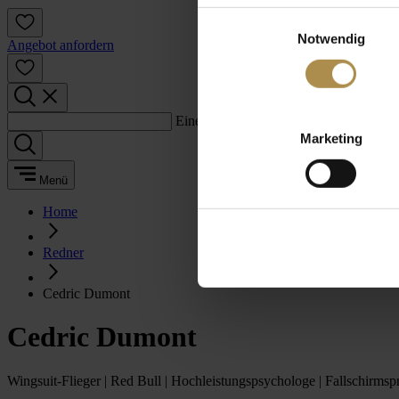
Einwilligungsauswahl
Notwendig
Angebot anfordern
Einen Suchbegriff eingeben:
Marketing
Menü
Home
Redner
Cedric Dumont
Cedric Dumont
Wingsuit-Flieger | Red Bull | Hochleistungspsychologe | Fallschirmsp