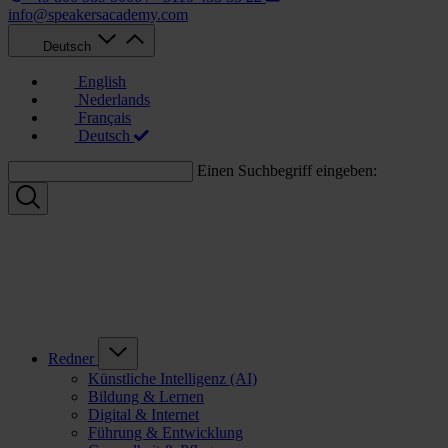
info@speakersacademy.com
Deutsch
English
Nederlands
Français
Deutsch
Einen Suchbegriff eingeben:
Redner
Künstliche Intelligenz (AI)
Bildung & Lernen
Digital & Internet
Führung & Entwicklung