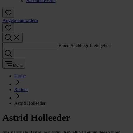
Besondere Orte
Angebot anfordern
Einen Suchbegriff eingeben:
Menü
Home
Redner
Astrid Holleeder
Astrid Holleeder
Internationale Bestsellerautorin | Anwältin | Zeugin gegen ihren