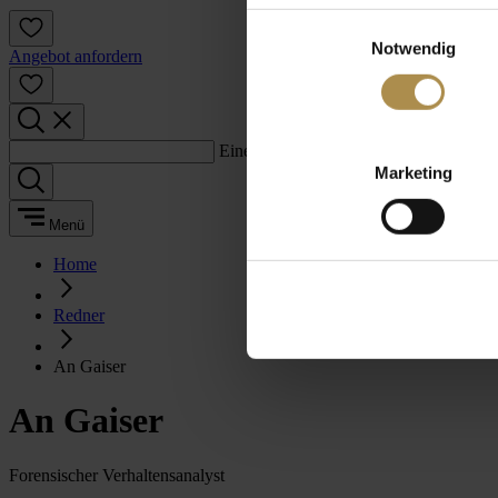
Einwilligungsauswahl
Notwendig
Angebot anfordern
Einen Suchbegriff eingeben:
Marketing
Menü
Home
Redner
An Gaiser
An Gaiser
Forensischer Verhaltensanalyst