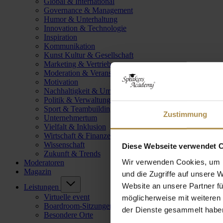
Global & International
Governance & Management
Humor & Unterhaltung
Innovation & Technologie
Inspiration
Kommunikation
Kunst Kultur & Gesellschaft
Marketing & Vertrieb
Moderation & Veranstaltungsleitung
Motivation
Nachhaltigkeit & Umwelt
Politik & Verwaltung
Sport & Teambuilding
Zustimmung
Unternehmertum
Vielfalt & Inklusion
Wirtschaft & Finanzen
Wissenschaft
Diese Webseite verwendet 
Zukunft & Trends
Wir verwenden Cookies, um I
Moderatoren
Magazin
und die Zugriffe auf unsere 
Website an unsere Partner fü
Leistungen
Virtuelle event
möglicherweise mit weiteren
Boardroom-Sitzungen
der Dienste gesammelt habe
Besondere Orte