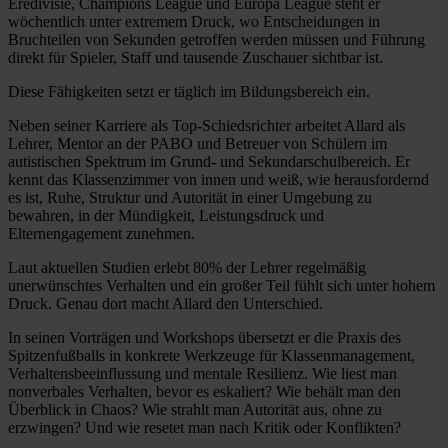
Eredivisie, Champions League und Europa League steht er
wöchentlich unter extremem Druck, wo Entscheidungen in
Bruchteilen von Sekunden getroffen werden müssen und Führung
direkt für Spieler, Staff und tausende Zuschauer sichtbar ist.
Diese Fähigkeiten setzt er täglich im Bildungsbereich ein.
Neben seiner Karriere als Top-Schiedsrichter arbeitet Allard als
Lehrer, Mentor an der PABO und Betreuer von Schülern im
autistischen Spektrum im Grund- und Sekundarschulbereich. Er
kennt das Klassenzimmer von innen und weiß, wie herausfordernd
es ist, Ruhe, Struktur und Autorität in einer Umgebung zu
bewahren, in der Mündigkeit, Leistungsdruck und
Elternengagement zunehmen.
Laut aktuellen Studien erlebt 80% der Lehrer regelmäßig
unerwünschtes Verhalten und ein großer Teil fühlt sich unter hohem
Druck. Genau dort macht Allard den Unterschied.
In seinen Vorträgen und Workshops übersetzt er die Praxis des
Spitzenfußballs in konkrete Werkzeuge für Klassenmanagement,
Verhaltensbeeinflussung und mentale Resilienz. Wie liest man
nonverbales Verhalten, bevor es eskaliert? Wie behält man den
Überblick in Chaos? Wie strahlt man Autorität aus, ohne zu
erzwingen? Und wie resetet man nach Kritik oder Konflikten?