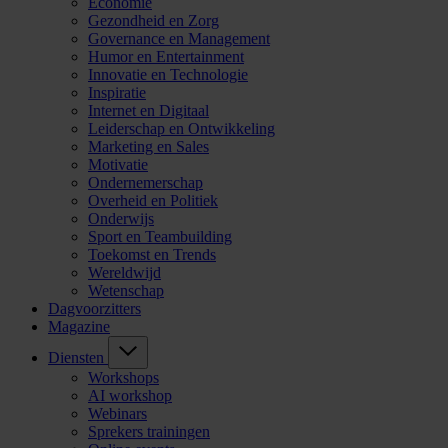
Economie
Gezondheid en Zorg
Governance en Management
Humor en Entertainment
Innovatie en Technologie
Inspiratie
Internet en Digitaal
Leiderschap en Ontwikkeling
Marketing en Sales
Motivatie
Ondernemerschap
Overheid en Politiek
Onderwijs
Sport en Teambuilding
Toekomst en Trends
Wereldwijd
Wetenschap
Dagvoorzitters
Magazine
Diensten
Workshops
AI workshop
Webinars
Sprekers trainingen