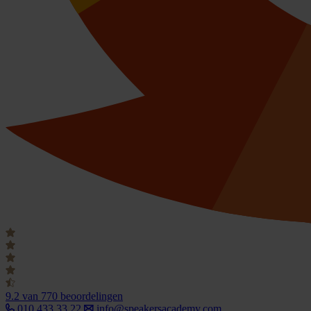
9.2
van 770 beoordelingen
010 433 33 22
info@speakersacademy.com