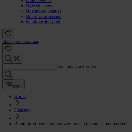
Online events
Hybride events
Bijzondere locaties
Boardroom sessies
Klankbordgesprek
Start jouw aanvraag
Voer een zoekterm in:
Menu
Home
Diensten
Blending Forces – Samen werken aan gezond samenwerken!