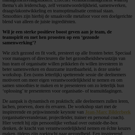
thema’s als leiderschap, zelf verantwoordelijkheid, samenwerken,
draagvlakontwikkeling en teamoptimalisatie centraal staan.
Smoothies zijn hierbij de smaakvolle metafoor voor een doelgerichte
blend van alleen de juiste ingrediënten.
Wil je een sterke positieve boost geven aan je team, de
teamspirit en met hen proosten op een ‘gezonde
samenwerking’?
Wie zich gezond en fit voelt, presteert op alle fronten beter. Speciaal
voor managers of directeuren die het gezondheidsbewustzijn van
hun team of organisatie willen prikkelen én willen investeren in
beter samenwerken en duurzame inzetbaarheid, is deze unieke
workshop. Een (soms letterlijk) spetterende sessie die deelnemers
motiveert om meer eigen verantwoordelijkheid te nemen en om
samen smoothies te maken en te presenteren om zo letterlijk hun
‘oplossing’ te presenteren voor organisatie- of teamuitdagingen.
De aanpak is dynamisch en praktisch; alle deelnemers zullen leren,
lachen, proeven, doen én ervaren. De workshop start met de
inspirerende en prijswinnende keynote van
Jean-Marc Bilderbeek
(organisatieveranderaar, projectleider, trainer en personal coach).
Hier vertelt hij zijn persoonlijke verhaal over outside-the-box
denken, de kracht van verantwoordelijkheid nemen en échte keuzes
maken, tijdens zijn zoektocht naar gezondheid. Een inspirerend