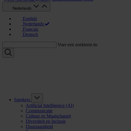
Nederlands
English
Nederlands
Français
Deutsch
Voer een zoekterm in:
Sprekers
Artificial Intelligence (AI)
Communicatie
Cultuur en Maatschappij
Diversiteit en Inclusie
Duurzaamheid