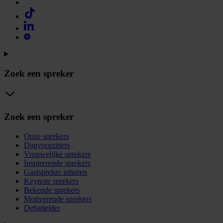
Zoek een spreker
Zoek een spreker
Onze sprekers
Dagvoorzitters
Vrouwelijke sprekers
Inspirerende sprekers
Gastspreker inhuren
Keynote sprekers
Bekende sprekers
Motiverende sprekers
Debatleider