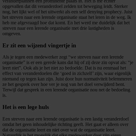
veranderplannen een prominente plaats in. Het is me echter
opgevallen dat dit veranderdoel zelden tot beweging leidt. Sterker
nog, het lijkt wel of het uitwerkt als een self denying prophecy. Juist
het streven naar een lerende organisatie staat het leren in de weg. Ik
heb me afgevraagd hoe dat komt. En het werd me duidelijk dat het
streven naar een lerende organisatie met drie lastigheden is
omgeven.
Er zit een wijzend vingertje in
Als je tegen een medewerker zegt “we streven naar een lerende
organisatie” is er een gerede kans dat hij of zij deze zin opvat als: “je
leert niet”. Ook als je het niet zo bedoelde. Dat is nu eenmaal het
effect van veranderdoelen die ‘goed in zichzelf’ zijn, waar eigenlijk
niemand op tegen kan zijn. Juist door hun normativiteit belemmeren
ze het gesprek over hoe ver je nog van het doel verwijderd bent.
Terwijl dat gesprek in een lerende organisatie nou net de bedoeling
is.
Het is een lege huls
Een streven naar een lerende organisatie is een lastig veranderdoel
omdat het geen inhoudelijke richting geeft. Het gaat er alleen over
dat de organisatie leert en niet over wat de organisatie leert.
Natuurlijk is het mogelijk dat elke medewerker daar zijn eigen