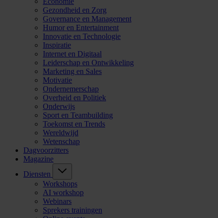
Economie
Gezondheid en Zorg
Governance en Management
Humor en Entertainment
Innovatie en Technologie
Inspiratie
Internet en Digitaal
Leiderschap en Ontwikkeling
Marketing en Sales
Motivatie
Ondernemerschap
Overheid en Politiek
Onderwijs
Sport en Teambuilding
Toekomst en Trends
Wereldwijd
Wetenschap
Dagvoorzitters
Magazine
Diensten
Workshops
AI workshop
Webinars
Sprekers trainingen