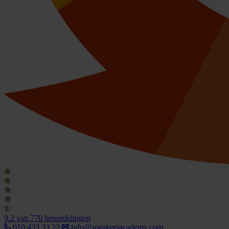
9.2
van 770 beoordelingen
010 433 33 22
info@speakersacademy.com