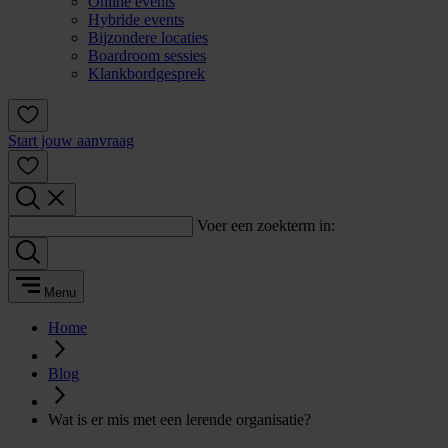
Online events
Hybride events
Bijzondere locaties
Boardroom sessies
Klankbordgesprek
Start jouw aanvraag
Voer een zoekterm in:
Menu
Home
Blog
Wat is er mis met een lerende organisatie?