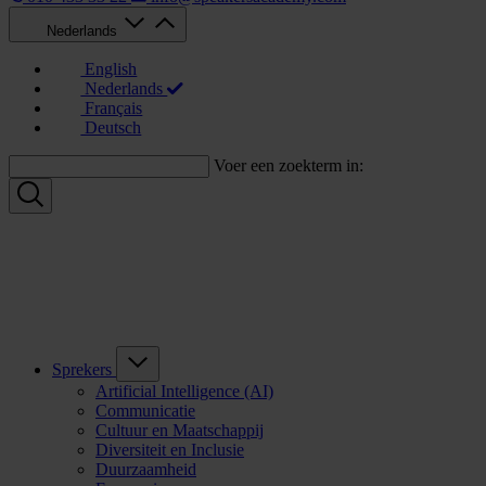
Nederlands
English
Nederlands
Français
Deutsch
Voer een zoekterm in:
Sprekers
Artificial Intelligence (AI)
Communicatie
Cultuur en Maatschappij
Diversiteit en Inclusie
Duurzaamheid