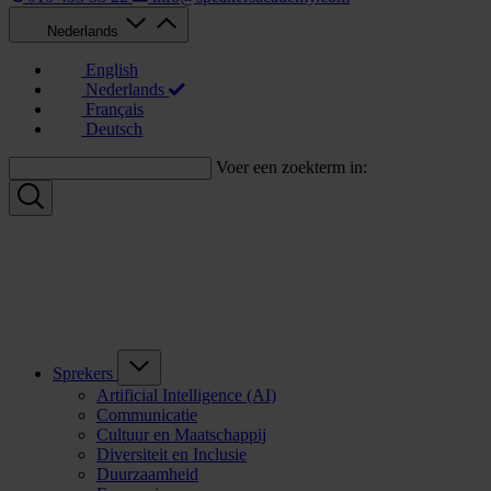
Nederlands
English
Nederlands
Français
Deutsch
Voer een zoekterm in:
Sprekers
Artificial Intelligence (AI)
Communicatie
Cultuur en Maatschappij
Diversiteit en Inclusie
Duurzaamheid