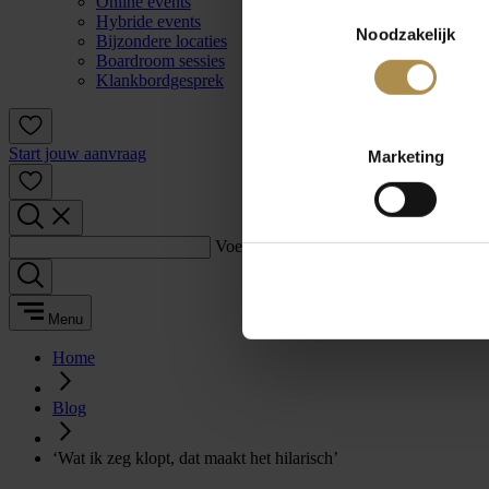
Online events
Toestemmingsselectie
Hybride events
Noodzakelijk
Bijzondere locaties
Boardroom sessies
Klankbordgesprek
Start jouw aanvraag
Marketing
Voer een zoekterm in:
Menu
Home
Blog
‘Wat ik zeg klopt, dat maakt het hilarisch’