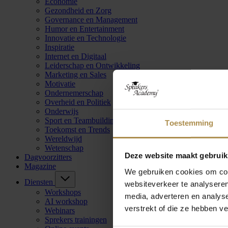
Economie
Gezondheid en Zorg
Governance en Management
Humor en Entertainment
Innovatie en Technologie
Inspiratie
Internet en Digitaal
Leiderschap en Ontwikkeling
Marketing en Sales
Motivatie
Ondernemerschap
Overheid en Politiek
Onderwijs
Sport en Teambuilding
Toestemming
Toekomst en Trends
Wereldwijd
Wetenschap
Deze website maakt gebruik
Dagvoorzitters
Magazine
We gebruiken cookies om cont
Diensten
websiteverkeer te analyseren
Workshops
media, adverteren en analys
AI workshop
verstrekt of die ze hebben v
Webinars
Sprekers trainingen