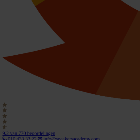
9.2
van 770 beoordelingen
010 433 33 22
info@speakersacademy.com