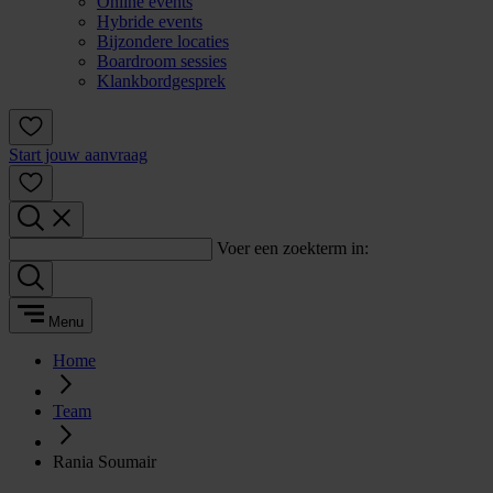
Online events
Hybride events
Bijzondere locaties
Boardroom sessies
Klankbordgesprek
Start jouw aanvraag
Voer een zoekterm in:
Menu
Home
Team
Rania Soumair