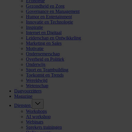
Economie
Gezondheid en Zorg
Governance en Management
Humor en Entertainment
Innovatie en Technologie
Inspiratie
Internet en Digitaal
Leiderschap en Ontwikkeling
Marketing en Sales
Motivatie
Ondernemerschap
Overheid en Politiek
Onderwijs
Sport en Teambuilding
Toekomst en Trends
Wereldwijd
Wetenschap
Dagvoorzitters
Magazine
Diensten
Workshops
AI workshop
Webinars
Sprekers trainingen