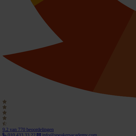
9.2
van 770 beoordelingen
010 433 33 22
info@speakersacademy.com