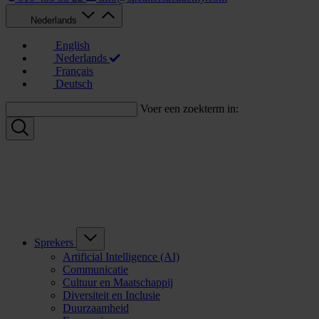
Nederlands
English
Nederlands
Français
Deutsch
Voer een zoekterm in:
Sprekers
Artificial Intelligence (AI)
Communicatie
Cultuur en Maatschappij
Diversiteit en Inclusie
Duurzaamheid