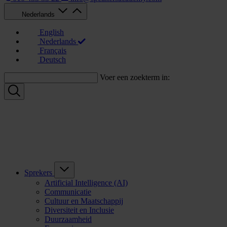
Nederlands
English
Nederlands
Français
Deutsch
Voer een zoekterm in:
Sprekers
Artificial Intelligence (AI)
Communicatie
Cultuur en Maatschappij
Diversiteit en Inclusie
Duurzaamheid