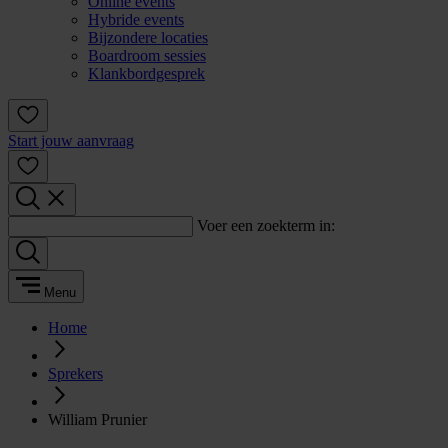
Online events
Hybride events
Bijzondere locaties
Boardroom sessies
Klankbordgesprek
Start jouw aanvraag
Voer een zoekterm in:
Menu
Home
Sprekers
William Prunier