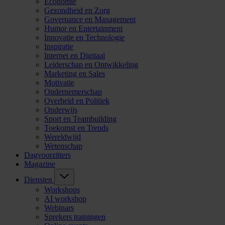
Economie
Gezondheid en Zorg
Governance en Management
Humor en Entertainment
Innovatie en Technologie
Inspiratie
Internet en Digitaal
Leiderschap en Ontwikkeling
Marketing en Sales
Motivatie
Ondernemerschap
Overheid en Politiek
Onderwijs
Sport en Teambuilding
Toekomst en Trends
Wereldwijd
Wetenschap
Dagvoorzitters
Magazine
Diensten
Workshops
AI workshop
Webinars
Sprekers trainingen