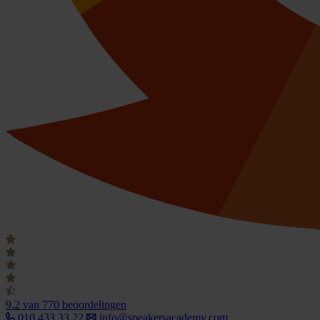
9.2
van 770 beoordelingen
010 433 33 22
info@speakersacademy.com