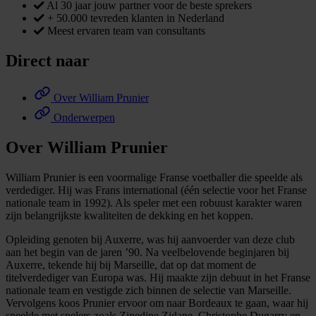
Al 30 jaar jouw partner voor de beste sprekers
+ 50.000 tevreden klanten in Nederland
Meest ervaren team van consultants
Direct naar
Over William Prunier
Onderwerpen
Over William Prunier
William Prunier is een voormalige Franse voetballer die speelde als
verdediger. Hij was Frans international (één selectie voor het Franse
nationale team in 1992). Als speler met een robuust karakter waren
zijn belangrijkste kwaliteiten de dekking en het koppen.
Opleiding genoten bij Auxerre, was hij aanvoerder van deze club
aan het begin van de jaren ’90. Na veelbelovende beginjaren bij
Auxerre, tekende hij bij Marseille, dat op dat moment de
titelverdediger van Europa was. Hij maakte zijn debuut in het Franse
nationale team en vestigde zich binnen de selectie van Marseille.
Vervolgens koos Prunier ervoor om naar Bordeaux te gaan, waar hij
speelde met spelers zoals Zinedine Zidane, Christophe Dugarry en