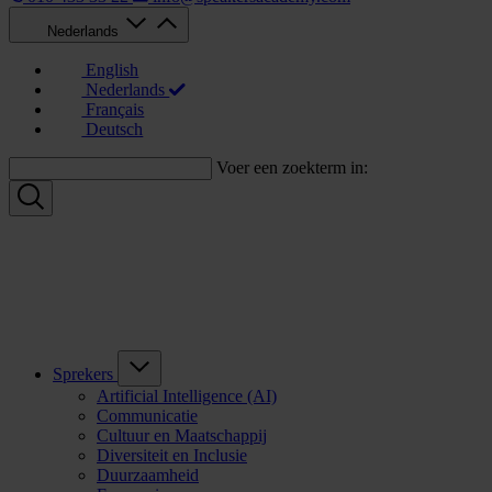
Nederlands
English
Nederlands
Français
Deutsch
Voer een zoekterm in:
Sprekers
Artificial Intelligence (AI)
Communicatie
Cultuur en Maatschappij
Diversiteit en Inclusie
Duurzaamheid