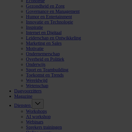
Economie
Gezondheid en Zorg
Governance en Management
Humor en Entertainment
Innovatie en Technologie
Inspiratie
Internet en Digitaal
Leiderschap en Ontwikkeling
Marketing en Sales
Motivatie
Ondernemerschap
Overheid en Politiek
Onderwijs
Sport en Teambuilding
Toekomst en Trends
Wereldwijd
Wetenschap
Dagvoorzitters
Magazine
Diensten
Workshops
AI workshop
Webinars
Sprekers trainingen