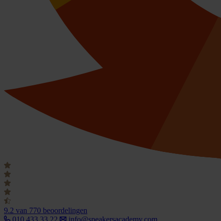
9.2
van 770 beoordelingen
010 433 33 22
info@speakersacademy.com