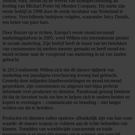
Jurassic Park, betrad hij de wereld van strategieconsulting als
leerling van Michael Porter bij Monitor Company. Hij startte zijn
eerste bedrijf in 1998 door de eerste incubator van Nederland te
creëren. Verschillende bedrijven volgden, waaronder Juicy Details,
een keten van juice bars.
Door Buzzer op te richten, Europa’s eerste mond-tot-mond
marketingplatform in 2005, werd Willem een internationale pionier
in sociale marketing. Zijn bedrijf heeft de kunst van het betrekken
van consumenten bij merken meester gemaakt en heeft mond-tot-
mond reclame naar de voorgrond van marketing in tal van landen
gebracht.
In 2013 realiseerde Willem zich dat dit nieuwe tijdperk van
marketing een paradigma verschuiving teweeg had gebracht.
Gesterkt door miljarden klantbeoordelingen en mond-tot-mond
gesprekken, zijn consumenten nu uitgerust met bijna perfecte
informatie over producten en diensten. Paradoxaal genoeg betekent
dit dat de favoriete tools om hen te helpen zich te onderscheiden en
kopers te overtuigen – communicatie en branding – niet langer
werken om dat te bereiken.
Producten en diensten zullen opnieuw afhankelijk zijn van hun ware
waarde: de manier waarop ze voldoen aan de echte behoeften van
klanten. Temidden van wereldwijde concurrentie en totale
transparantie is er maar één manier om te winnen: een verschil