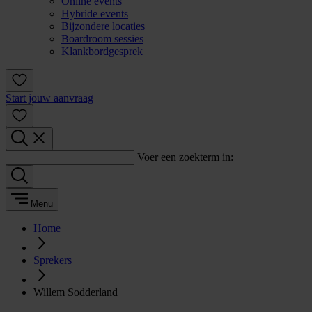
Online events
Hybride events
Bijzondere locaties
Boardroom sessies
Klankbordgesprek
Start jouw aanvraag
Voer een zoekterm in:
Menu
Home
Sprekers
Willem Sodderland