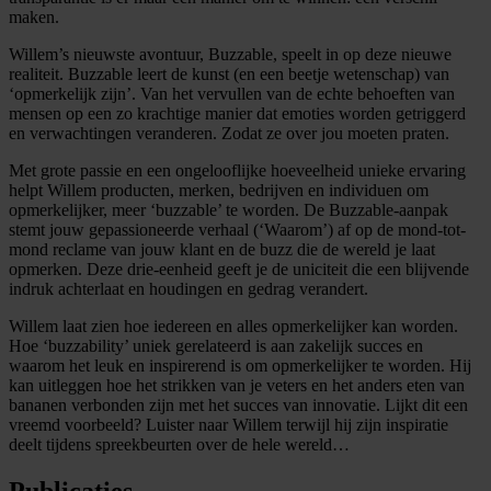
maken.
Willem’s nieuwste avontuur, Buzzable, speelt in op deze nieuwe
realiteit. Buzzable leert de kunst (en een beetje wetenschap) van
‘opmerkelijk zijn’. Van het vervullen van de echte behoeften van
mensen op een zo krachtige manier dat emoties worden getriggerd
en verwachtingen veranderen. Zodat ze over jou moeten praten.
Met grote passie en een ongelooflijke hoeveelheid unieke ervaring
helpt Willem producten, merken, bedrijven en individuen om
opmerkelijker, meer ‘buzzable’ te worden. De Buzzable-aanpak
stemt jouw gepassioneerde verhaal (‘Waarom’) af op de mond-tot-
mond reclame van jouw klant en de buzz die de wereld je laat
opmerken. Deze drie-eenheid geeft je de uniciteit die een blijvende
indruk achterlaat en houdingen en gedrag verandert.
Willem laat zien hoe iedereen en alles opmerkelijker kan worden.
Hoe ‘buzzability’ uniek gerelateerd is aan zakelijk succes en
waarom het leuk en inspirerend is om opmerkelijker te worden. Hij
kan uitleggen hoe het strikken van je veters en het anders eten van
bananen verbonden zijn met het succes van innovatie. Lijkt dit een
vreemd voorbeeld? Luister naar Willem terwijl hij zijn inspiratie
deelt tijdens spreekbeurten over de hele wereld…
Publicaties