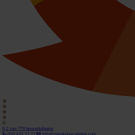
9.2
van 770 beoordelingen
010 433 33 22
info@speakersacademy.com