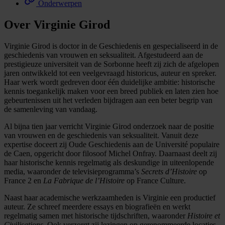
Onderwerpen
Over Virginie Girod
Virginie Girod is doctor in de Geschiedenis en gespecialiseerd in de
geschiedenis van vrouwen en seksualiteit. Afgestudeerd aan de
prestigieuze universiteit van de Sorbonne heeft zij zich de afgelopen
jaren ontwikkeld tot een veelgevraagd historicus, auteur en spreker.
Haar werk wordt gedreven door één duidelijke ambitie: historische
kennis toegankelijk maken voor een breed publiek en laten zien hoe
gebeurtenissen uit het verleden bijdragen aan een beter begrip van
de samenleving van vandaag.
Al bijna tien jaar verricht Virginie Girod onderzoek naar de positie
van vrouwen en de geschiedenis van seksualiteit. Vanuit deze
expertise doceert zij Oude Geschiedenis aan de Université populaire
de Caen, opgericht door filosoof Michel Onfray. Daarnaast deelt zij
haar historische kennis regelmatig als deskundige in uiteenlopende
media, waaronder de televisieprogramma’s
Secrets d’Histoire
op
France 2 en
La Fabrique de l’Histoire
op France Culture.
Naast haar academische werkzaamheden is Virginie een productief
auteur. Ze schreef meerdere essays en biografieën en werkt
regelmatig samen met historische tijdschriften, waaronder
Histoire et
Civilisations
. Ook verzorgt zij lezingen op gerenommeerde locaties,