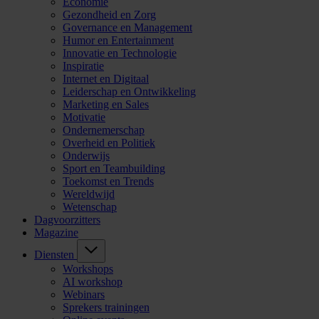
Economie
Gezondheid en Zorg
Governance en Management
Humor en Entertainment
Innovatie en Technologie
Inspiratie
Internet en Digitaal
Leiderschap en Ontwikkeling
Marketing en Sales
Motivatie
Ondernemerschap
Overheid en Politiek
Onderwijs
Sport en Teambuilding
Toekomst en Trends
Wereldwijd
Wetenschap
Dagvoorzitters
Magazine
Diensten
Workshops
AI workshop
Webinars
Sprekers trainingen