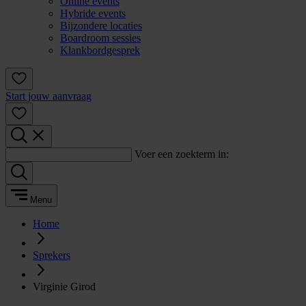
Online events
Hybride events
Bijzondere locaties
Boardroom sessies
Klankbordgesprek
Start jouw aanvraag
Voer een zoekterm in:
Menu
Home
Sprekers
Virginie Girod