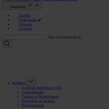
Nederlands
English
Nederlands
Français
Deutsch
Voer een zoekterm in:
Sprekers
Artificial Intelligence (AI)
Communicatie
Cultuur en Maatschappij
Diversiteit en Inclusie
Duurzaamheid