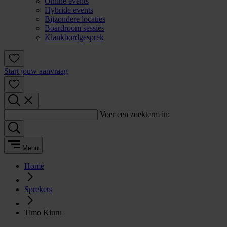
Online events
Hybride events
Bijzondere locaties
Boardroom sessies
Klankbordgesprek
Start jouw aanvraag
Voer een zoekterm in:
Menu
Home
Sprekers
Timo Kiuru