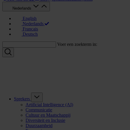
Nederlands
English
Nederlands
Français
Deutsch
Voer een zoekterm in:
Sprekers
Artificial Intelligence (AI)
Communicatie
Cultuur en Maatschappij
Diversiteit en Inclusie
Duurzaamheid