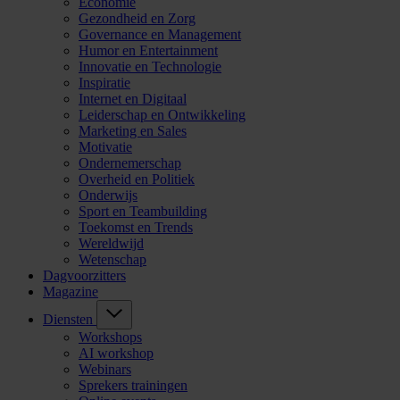
Economie
Gezondheid en Zorg
Governance en Management
Humor en Entertainment
Innovatie en Technologie
Inspiratie
Internet en Digitaal
Leiderschap en Ontwikkeling
Marketing en Sales
Motivatie
Ondernemerschap
Overheid en Politiek
Onderwijs
Sport en Teambuilding
Toekomst en Trends
Wereldwijd
Wetenschap
Dagvoorzitters
Magazine
Diensten
Workshops
AI workshop
Webinars
Sprekers trainingen