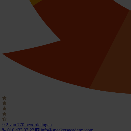
9.2
van 770 beoordelingen
010 433 33 22
info@speakersacademy.com