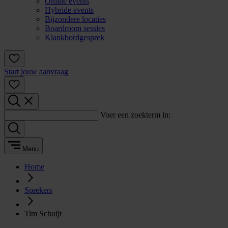
Online events
Hybride events
Bijzondere locaties
Boardroom sessies
Klankbordgesprek
Start jouw aanvraag
Voer een zoekterm in:
Menu
Home
Sprekers
Tim Schuijt