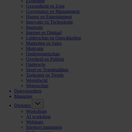
Economie
Gezondheid en Zorg
Governance en Management
Humor en Entertainment
Innovatie en Technologie
Inspiratie
Internet en Digitaal
Leiderschap en Ontwikkeling
Marketing en Sales
Motivatie
Ondernemerschap
Overheid en Politiek
Onderwijs
Sport en Teambuilding
Toekomst en Trends
Wereldwijd
Wetenschap
Dagvoorzitters
Magazine
Diensten
Workshops
AI workshop
Webinars
Sprekers trainingen