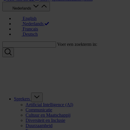
Nederlands
English
Nederlands
Français
Deutsch
Voer een zoekterm in:
Sprekers
Artificial Intelligence (AI)
Communicatie
Cultuur en Maatschappij
Diversiteit en Inclusie
Duurzaamheid