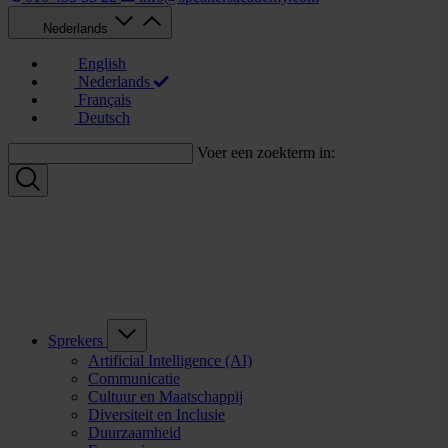
Nederlands
English
Nederlands
Français
Deutsch
Voer een zoekterm in:
Sprekers
Artificial Intelligence (AI)
Communicatie
Cultuur en Maatschappij
Diversiteit en Inclusie
Duurzaamheid