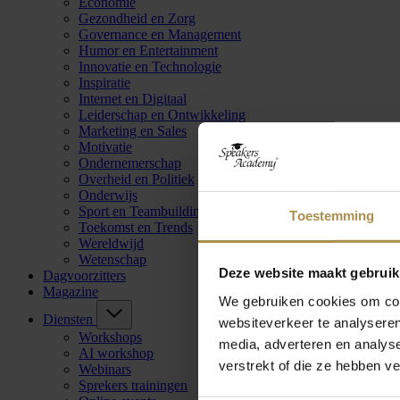
Economie
Gezondheid en Zorg
Governance en Management
Humor en Entertainment
Innovatie en Technologie
Inspiratie
Internet en Digitaal
Leiderschap en Ontwikkeling
Marketing en Sales
Motivatie
Ondernemerschap
Overheid en Politiek
Onderwijs
Sport en Teambuilding
Toestemming
Toekomst en Trends
Wereldwijd
Wetenschap
Deze website maakt gebruik
Dagvoorzitters
Magazine
We gebruiken cookies om cont
Diensten
websiteverkeer te analyseren
Workshops
media, adverteren en analys
AI workshop
verstrekt of die ze hebben v
Webinars
Sprekers trainingen