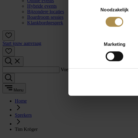
Online events
Toestemmingsselectie
Hybride events
Noodzakelijk
Bijzondere locaties
Boardroom sessies
Klankbordgesprek
Start jouw aanvraag
Marketing
Voer een zoekterm in:
Menu
Home
Sprekers
Tim Kröger