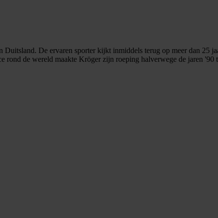
n Duitsland. De ervaren sporter kijkt inmiddels terug op meer dan 25 ja
e rond de wereld maakte Kröger zijn roeping halverwege de jaren '90 to