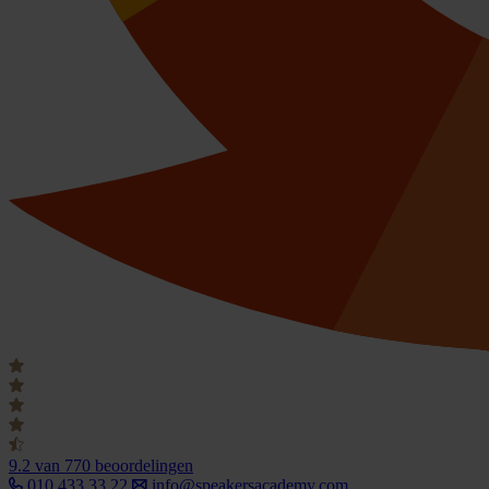
9.2
van 770 beoordelingen
010 433 33 22
info@speakersacademy.com