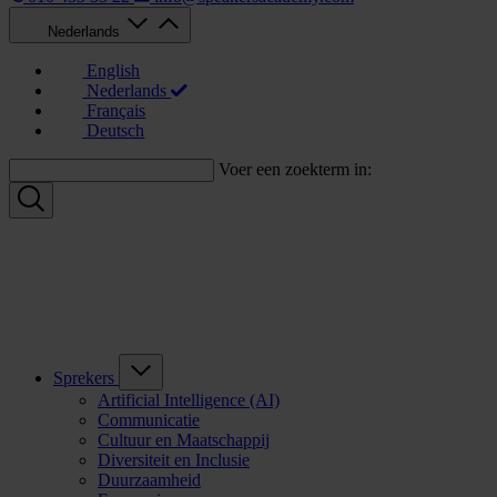
Nederlands
English
Nederlands
Français
Deutsch
Voer een zoekterm in:
Sprekers
Artificial Intelligence (AI)
Communicatie
Cultuur en Maatschappij
Diversiteit en Inclusie
Duurzaamheid