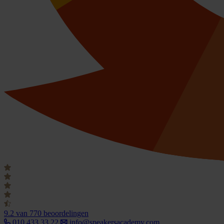
9.2
van 770 beoordelingen
010 433 33 22
info@speakersacademy.com