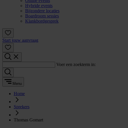
Online events
Hybride events
Bijzondere locaties
Boardroom sessies
Klankbordgesprek
Start jouw aanvraag
Voer een zoekterm in:
Menu
Home
Sprekers
Thomas Gomart