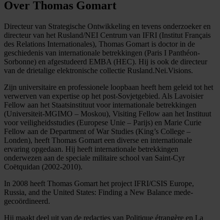
Over Thomas Gomart
Directeur van Strategische Ontwikkeling en tevens onderzoeker en
directeur van het Rusland/NEI Centrum van IFRI (Institut Français
des Relations Internationales), Thomas Gomart is doctor in de
geschiedenis van internationale betrekkingen (Paris I Panthéon-
Sorbonne) en afgestudeerd EMBA (HEC). Hij is ook de directeur
van de drietalige elektronische collectie Rusland.Nei.Visions.
Zijn universitaire en professionele loopbaan heeft hem geleid tot het
verwerven van expertise op het post-Sovjetgebied. Als Lavoisier
Fellow aan het Staatsinstituut voor internationale betrekkingen
(Universiteit-MGIMO – Moskou), Visiting Fellow aan het Instituut
voor veiligheidsstudies (Europese Unie – Parijs) en Marie Curie
Fellow aan de Department of War Studies (King’s College –
Londen), heeft Thomas Gomart een diverse en internationale
ervaring opgedaan. Hij heeft internationale betrekkingen
onderwezen aan de speciale militaire school van Saint-Cyr
Coëtquidan (2002-2010).
In 2008 heeft Thomas Gomart het project IFRI/CSIS Europe,
Russia, and the United States: Finding a New Balance mede-
gecoördineerd.
Hij maakt deel uit van de redacties van Politique étrangère en La