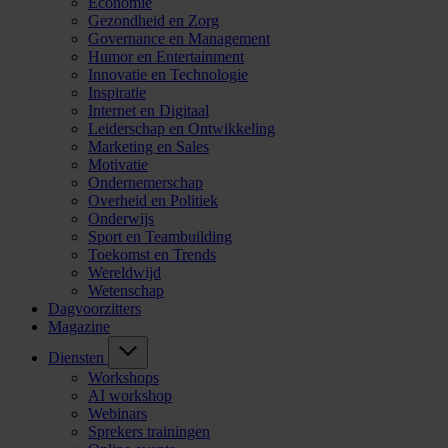
Economie
Gezondheid en Zorg
Governance en Management
Humor en Entertainment
Innovatie en Technologie
Inspiratie
Internet en Digitaal
Leiderschap en Ontwikkeling
Marketing en Sales
Motivatie
Ondernemerschap
Overheid en Politiek
Onderwijs
Sport en Teambuilding
Toekomst en Trends
Wereldwijd
Wetenschap
Dagvoorzitters
Magazine
Diensten
Workshops
AI workshop
Webinars
Sprekers trainingen